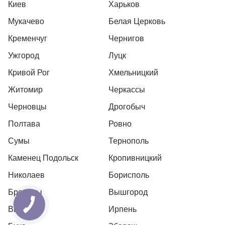
Киев
Харьков
Мукачево
Белая Церковь
Кременчуг
Чернигов
Ужгород
Луцк
Кривой Рог
Хмельницкий
Житомир
Черкассы
Черновцы
Дрогобыч
Полтава
Ровно
Сумы
Тернополь
Каменец Подольск
Кропивницкий
Николаев
Борисполь
Бровары
Вышгород
Вышневе
Ирпень