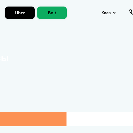
Uber
Bolt
Киев
сы