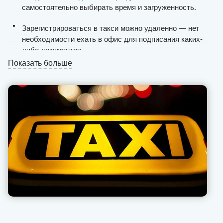
самостоятельно выбирать время и загруженность.
Зарегистрироваться в такси можно удаленно — нет
необходимости ехать в офис для подписания каких-
либо документов.
Показать больше
Таксисты получают стабильный поток пассажиров
круглосуточно, процесс поиска клиентов по городу
максимально упрощен.
Выплаты проводятся ежедневно и без задержек, мы
не взимаем комиссию с «чаевых» и «бонусов» (это
всегда фиксированное значение).
Вся финансовая отчетность открыта для таксиста в
приложении на смартфоне или планшете.
Наша техподдержка позволяет оперативно решать
возникающие проблемы с пассажирами,
предоставляет рекомендации, как себя вести в той
или иной ситуации.