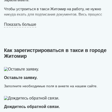
Чтобы устроиться в такси Житомир на работу, не нужно
никуда ехать для подписания документов. Весь процесс
происходит в удаленном формате. У вас должен быть в
Показать больше
собственности личный автомобиль на украинской
регистрации (не старше 1998 года выпуска, чистый и
исправный) и желание оказывать услуги пассажирам.
Оставляйте заявку на нашем сайте в режиме онлайн и
Как зарегистрироваться в такси в городе
ожидайте решения. Если оно положительное, уже в
Житомир
течение дня можно будет выезжать на маршрут.
Онлайн-регистрация в такси выполняется быстро —
специалисты нашего сервиса создают аккаунт и
загружают в него необходимые данные.
Оставьте заявку.
Заполните необходимые поля в анкете на нашем сайте.
Дождитесь обратной связи.