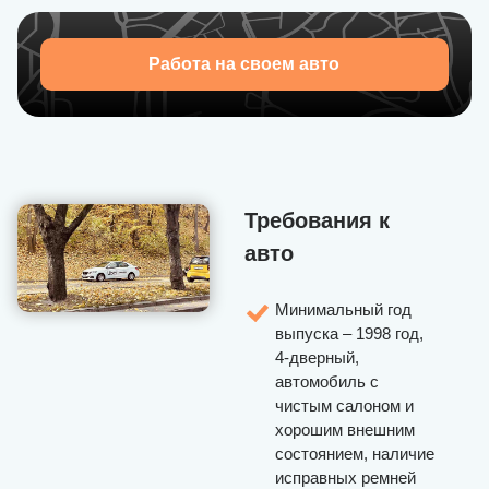
Приглашаем присоединиться к U-Drivers — набор
водителей открыт!
Работа на своем авто
Требования к
авто
Минимальный год
выпуска – 1998 год,
4-дверный,
автомобиль с
чистым салоном и
хорошим внешним
состоянием, наличие
исправных ремней