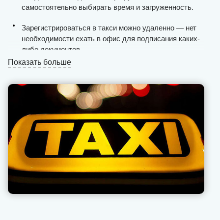
самостоятельно выбирать время и загруженность.
Зарегистрироваться в такси можно удаленно — нет
необходимости ехать в офис для подписания каких-
либо документов.
Показать больше
Таксисты получают стабильный поток пассажиров
круглосуточно, процесс поиска клиентов по городу
максимально упрощен.
Выплаты проводятся ежедневно и без задержек, мы
не взимаем комиссию с «чаевых» и «бонусов» (это
всегда фиксированное значение).
Вся финансовая отчетность открыта для таксиста в
приложении на смартфоне или планшете.
Наша техподдержка позволяет оперативно решать
возникающие проблемы с пассажирами,
предоставляет рекомендации, как себя вести в той
или иной ситуации.