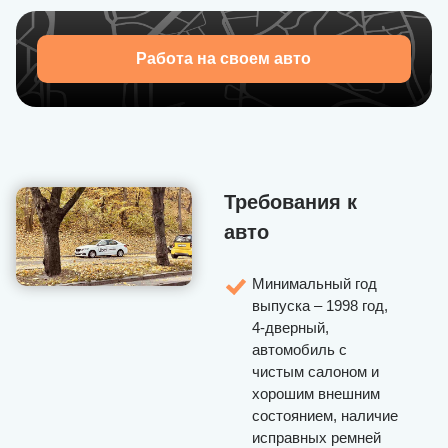
Приглашаем присоединиться к U-Drivers — набор
водителей открыт!
Работа на своем авто
Требования к
авто
Минимальный год
выпуска – 1998 год,
4-дверный,
автомобиль с
чистым салоном и
хорошим внешним
состоянием, наличие
исправных ремней