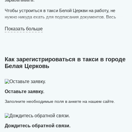
Чтобы устроиться в такси Белой Церкви на работу, не
нужно никуда ехать для подписания документов. Весь
процесс происходит в удаленном формате. У вас должен
Показать больше
быть в собственности личный автомобиль на украинской
регистрации (не старше 1998 года выпуска, чистый и
исправный) и желание оказывать услуги пассажирам.
Оставляйте заявку на нашем сайте в режиме онлайн и
Как зарегистрироваться в такси в городе
ожидайте решения. Если оно положительное, уже в
Белая Церковь
течение дня можно будет выезжать на маршрут.
Онлайн-регистрация в такси выполняется быстро —
специалисты нашего сервиса создают аккаунт и
загружают в него необходимые данные.
Оставьте заявку.
Заполните необходимые поля в анкете на нашем сайте.
Дождитесь обратной связи.