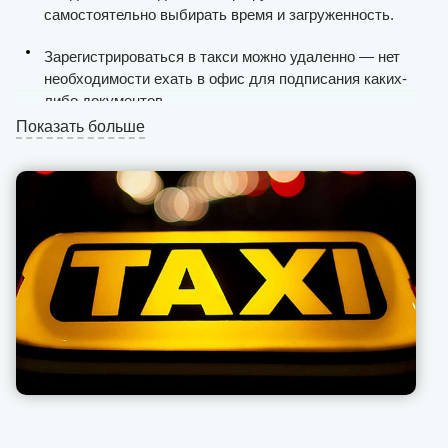
самостоятельно выбирать время и загруженность.
Зарегистрироваться в такси можно удаленно — нет
необходимости ехать в офис для подписания каких-
либо документов.
Показать больше
Таксисты получают стабильный поток пассажиров
круглосуточно, процесс поиска клиентов по городу
максимально упрощен.
Выплаты проводятся ежедневно и без задержек, мы
не взимаем комиссию с «чаевых» и «бонусов» (это
всегда фиксированное значение).
Вся финансовая отчетность открыта для таксиста в
приложении на смартфоне или планшете.
Наша техподдержка позволяет оперативно решать
возникающие проблемы с пассажирами,
предоставляет рекомендации, как себя вести в той
или иной ситуации.