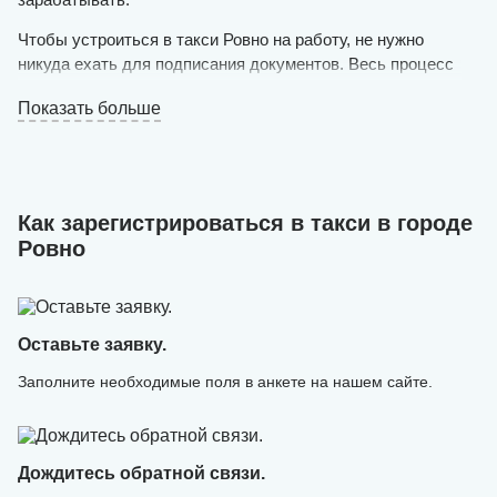
Чтобы устроиться в такси Ровно на работу, не нужно
никуда ехать для подписания документов. Весь процесс
происходит в удаленном формате. У вас должен быть в
Показать больше
собственности личный автомобиль на украинской
регистрации (не старше 1998 года выпуска, чистый и
исправный) и желание оказывать услуги пассажирам.
Оставляйте заявку на нашем сайте в режиме онлайн и
Как зарегистрироваться в такси в городе
ожидайте решения. Если оно положительное, уже в
Ровно
течение дня можно будет выезжать на маршрут.
Онлайн-регистрация в такси выполняется быстро —
специалисты нашего сервиса создают аккаунт и
загружают в него необходимые данные.
Оставьте заявку.
Заполните необходимые поля в анкете на нашем сайте.
Дождитесь обратной связи.