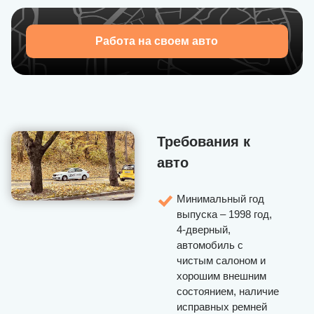
Приглашаем присоединиться к U-Drivers — набор
водителей открыт!
Работа на своем авто
Требования к
авто
Минимальный год
выпуска – 1998 год,
4-дверный,
автомобиль с
чистым салоном и
хорошим внешним
состоянием, наличие
исправных ремней