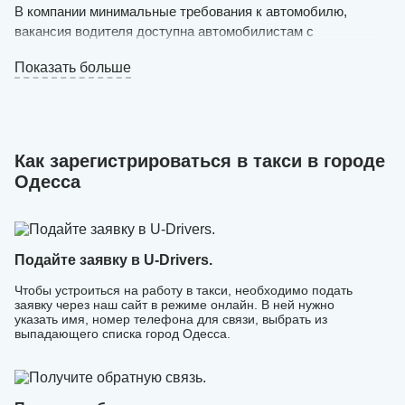
В компании минимальные требования к автомобилю,
вакансия водителя доступна автомобилистам с
минимальным опытом вождения.
Показать больше
Регистрация быстрая, можно уже в течение дня
выходить на маршрут и брать заказы от клиентов.
Работа водителем в такси на личном авто ведется через
приложение, найти пассажиров в котором не составит
труда. Там же можно отслеживать финансовую
Как зарегистрироваться в такси в городе
статистику, выстраивать маршруты, оставлять отзывы и
Одесса
многое другое.
Служба поддержки поможет оперативно решить любые
возникающие проблемы, предоставит рекомендации, как
водителю себя вести в нестандартных ситуациях.
Подайте заявку в U-Drivers.
Чтобы устроиться на работу в такси, необходимо подать
заявку через наш сайт в режиме онлайн. В ней нужно
указать имя, номер телефона для связи, выбрать из
выпадающего списка город Одесса.