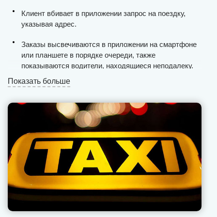
Клиент вбивает в приложении запрос на поездку,
указывая адрес.
Заказы высвечиваются в приложении на смартфоне
или планшете в порядке очереди, также
показываются водители, находящиеся неподалеку.
Показать больше
Если таксист принимает решение взять пассажиров,
он нажимает в приложении соответствующую кнопку.
Клиенту отправляется сообщение с информацией об
авто и времени его прибытия к точке.
Водитель получает подтверждение и может ехать на
вызов к пассажирам.
По прибытию на место, таксист нажимает в
приложении кнопку, которая отправляется сообщение
клиенту и оповещает его о подаче авто.
В некоторых случаях требуется созваниваться с