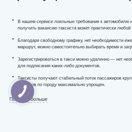
В нашем сервисе лояльные требования к автомобилю 
получить вакансию таксиста может практически любой
Благодаря свободному графику, нет необходимости еж
маршрут, можно самостоятельно выбирать время и заг
Зарегистрироваться в такси можно удаленно — нет нео
для подписания каких-либо документов.
Таксисты получают стабильный поток пассажиров круг
клиентов по городу максимально упрощен.
Выплаты проводятся ежедневно и без задержек, мы не
Показать больше
«чаевых» и «бонусов» (это всегда фиксированное значе
Вся финансовая отчетность открыта для таксиста в пр
планшете.