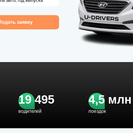
ль авто, год выпуска
Подать заявку
19 495
4,5 млн
водителей
поездок