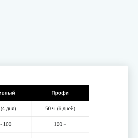
ивный
Профи
 (4 дня)
50 ч. (6 дней)
 - 100
100 +