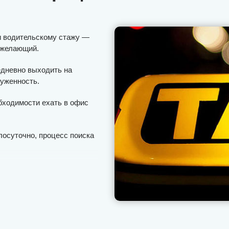
и водительскому стажу —
 желающий.
едневно выходить на
руженность.
бходимости ехать в офис
лосуточно, процесс поиска
 взимаем комиссию с
ние).
иложении на смартфоне или