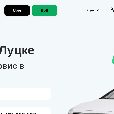
Uber
Bolt
Луцк
 Луцке
рвис в