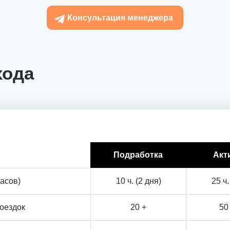
Консультация менеджера
хода
Подработка
Акт
асов)
10 ч. (2 дня)
25 ч.
оездок
20 +
50