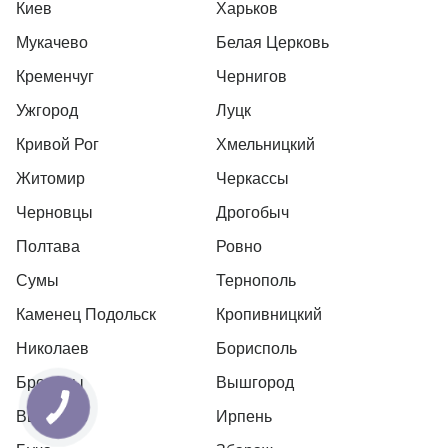
Киев
Харьков
Мукачево
Белая Церковь
Кременчуг
Чернигов
Ужгород
Луцк
Кривой Рог
Хмельницкий
Житомир
Черкассы
Черновцы
Дрогобыч
Полтава
Ровно
Сумы
Тернополь
Каменец Подольск
Кропивницкий
Николаев
Борисполь
Бровары
Вышгород
Вышневе
Ирпень