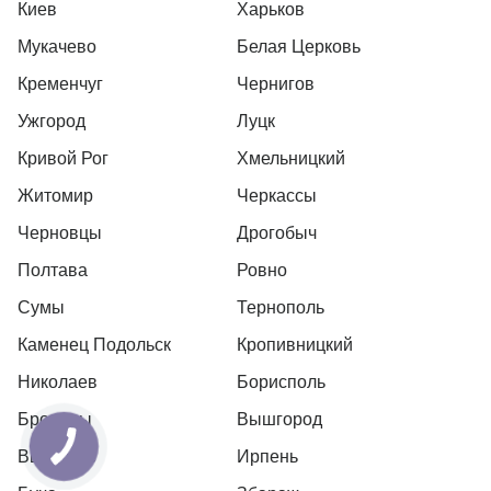
Киев
Харьков
Мукачево
Белая Церковь
Кременчуг
Чернигов
Ужгород
Луцк
Кривой Рог
Хмельницкий
Житомир
Черкассы
Черновцы
Дрогобыч
Полтава
Ровно
Сумы
Тернополь
Каменец Подольск
Кропивницкий
Николаев
Борисполь
Бровары
Вышгород
Вышневе
Ирпень