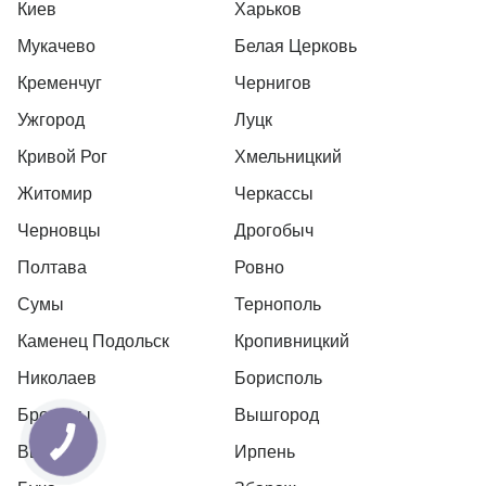
Киев
Харьков
Мукачево
Белая Церковь
Кременчуг
Чернигов
Ужгород
Луцк
Кривой Рог
Хмельницкий
Житомир
Черкассы
Черновцы
Дрогобыч
Полтава
Ровно
Сумы
Тернополь
Каменец Подольск
Кропивницкий
Николаев
Борисполь
Бровары
Вышгород
Вышневе
Ирпень