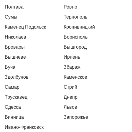
Полтава
Ровно
Сумы
Тернополь
Каменец Подольск
Кропивницкий
Николаев
Борисполь
Бровары
Вышгород
Вышневе
Ирпень
Буча
Збараж
Здолбунов
Каменское
Самар
Стрий
Трускавец
Днепр
Одесса
Львов
Винница
Запорожье
Ивано-Франковск