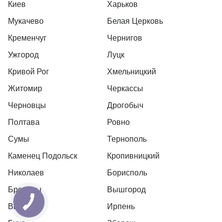
Киев
Харьков
Мукачево
Белая Церковь
Кременчуг
Чернигов
Ужгород
Луцк
Кривой Рог
Хмельницкий
Житомир
Черкассы
Черновцы
Дрогобыч
Полтава
Ровно
Сумы
Тернополь
Каменец Подольск
Кропивницкий
Николаев
Борисполь
Бровары
Вышгород
Вышневе
Ирпень