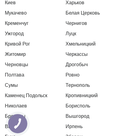
Киев
Харьков
Мукачево
Белая Церковь
Кременчуг
Чернигов
Ужгород
Луцк
Кривой Рог
Хмельницкий
Житомир
Черкассы
Черновцы
Дрогобыч
Полтава
Ровно
Сумы
Тернополь
Каменец Подольск
Кропивницкий
Николаев
Борисполь
Бровары
Вышгород
Вышневе
Ирпень