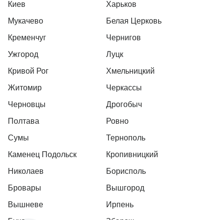
Киев
Харьков
Мукачево
Белая Церковь
Кременчуг
Чернигов
Ужгород
Луцк
Кривой Рог
Хмельницкий
Житомир
Черкассы
Черновцы
Дрогобыч
Полтава
Ровно
Сумы
Тернополь
Каменец Подольск
Кропивницкий
Николаев
Борисполь
Бровары
Вышгород
Вышневе
Ирпень