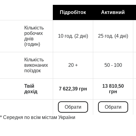
Підробіток
Активний
Кількість
робочих
10 год. (2 дні)
25 год. (4 дні)
днів
(годин)
Кількість
виконаних
20 +
50 - 100
поїздок
Твій
13 810,50
7 622,39 грн
дохід
грн
Обрати
Обрати
* Середня по всім містам України