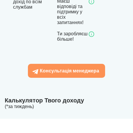
Маєш
дохід по всім
відповіді та
службам
підтримку у
всіх
запитаннях!
Ти заробляєш
більше!
Консультація менеджера
Калькулятор Твого доходу
(*за тиждень)