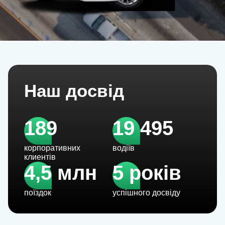
Наш досвід
189
19 495
корпоративних
водіїв
клиентів
4,5 млн
5 років
поїздок
успішного досвіду