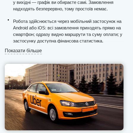
у вихідні — графік ви обираєте самі. Замовлення
надходять безперервно, тому простоїв немає.
Робота здійснюється через мобільний застосунок на
Android або iOS: всі замовлення приходять прямо на
смартфон; одразу видно маршрути та суму оплати; у
застосунку доступна фінансова статистика.
Показати більше
Виплати проводяться щодня, а сервіс часто
нараховує додаткові бонуси водіям.
Підключення до системи відбувається протягом
одного дня.
Служба підтримки U-Drivers постійно на зв’язку —
менеджери допоможуть розв’язати робочі питання та
порадять, як діяти у нестандартних ситуаціях з
пасажирами.