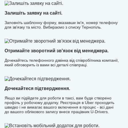
необхідні дані та допоможуть швидко розпочати роботу,
щоб ви могли одразу перейти до заробітку. Приєднуйтесь
Залишіть заявку на сайті.
до U-Drivers та керуйте своїм часом і доходом без зайвих
Заповніть шаблонну форму, вказавши ім'я, номер телефону
обмежень!
для зв'язку та місто. Вибираємо з списку Тернопіль.
Отримайте зворотний зв'язок від менеджера.
Дочекайтесь телефонного дзвінка від співробітника компанії,
який обговорить із вами всі деталі співпраці.
Дочекайтеся підтвердження.
Якщо ви підійдете для роботи в таксі, вам буде створено
профіль у робочому додатку. Реєстрація в Uber проходить
швидко і не вимагає вашого включення в процес - всі дані
до вашого облікового запису внесе працівник U-Drivers.