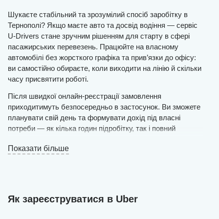
Шукаєте стабільний та зрозумілий спосіб заробітку в
Тернополі? Якщо маєте авто та досвід водіння — сервіс
U-Drivers стане зручним рішенням для старту в сфері
пасажирських перевезень. Працюйте на власному
автомобілі без жорсткого графіка та прив’язки до офісу:
ви самостійно обираєте, коли виходити на лінію й скільки
часу присвятити роботі.
Після швидкої онлайн-реєстрації замовлення
приходитимуть безпосередньо в застосунок. Ви зможете
планувати свій день та формувати дохід під власні
потреби — як кілька годин підробітку, так і повний
робочий день.
Показати більше
Вимоги прості: автомобіль з українською реєстрацією,
чистий та у справному стані, і готовність ввічливо та
якісно перевозити пасажирів.
Залиште заявку на сайті — і вже того ж дня, після
Як зареєструватися в Uber
схвалення, зможете виїхати на маршрут. Наші
спеціалісти самостійно створять акаунт водія, внесуть