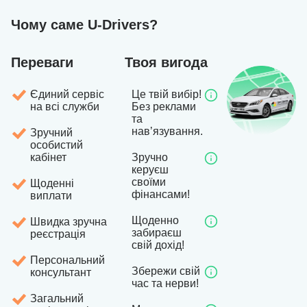
Чому саме U-Drivers?
Переваги
Твоя вигода
Єдиний сервіс
Це твій вибір!
на всі служби
Без реклами
та
навʼязування.
Зручний
особистий
кабінет
Зручно
керуєш
своїми
Щоденні
фінансами!
виплати
Щоденно
Швидка зручна
забираєш
реєстрація
свій дохід!
Персональний
Збережи свій
консультант
час та нерви!
Загальний