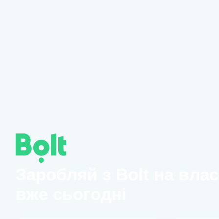
Заробляй з Bolt на вла
вже сьогодні