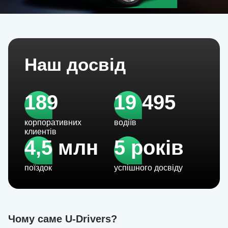
Наш досвід
189
19 495
корпоративних
водіїв
клиентів
4,5 млн
5 років
поїздок
успішного досвіду
Чому саме U-Drivers?