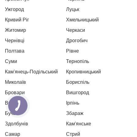
Ужгород
Луцьк
Кривий Ріг
Хмельницький
Житомир
Черкаси
Чернівці
Дрогобич
Полтава
Рівне
Суми
Тернопіль
Кам'янець-Подільський
Кропивницький
Миколаїв
Бориспіль
Бровари
Вишгород
Вишневе
Ірпінь
Буча
Збараж
Здолбунів
Кам'янське
Самар
Стрий