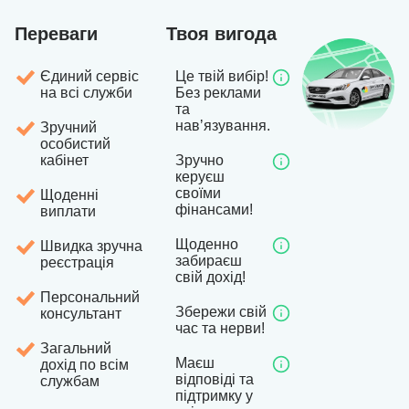
Переваги
Твоя вигода
Єдиний сервіс
Це твій вибір!
на всі служби
Без реклами
та
навʼязування.
Зручний
особистий
кабінет
Зручно
керуєш
своїми
Щоденні
фінансами!
виплати
Щоденно
Швидка зручна
забираєш
реєстрація
свій дохід!
Персональний
Збережи свій
консультант
час та нерви!
Загальний
Маєш
дохід по всім
відповіді та
службам
підтримку у