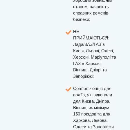
хорошим зовнішнім
станом, наявність
справних ременів
безпеки;
НЕ
ПРИЙМАЮТЬСЯ:
Лада/ВАЗ/ГАЗ в
Києві, Львові, Одесі,
Херсоні, Маріуполі та
ГАЗ в Харкові,
Вінниці, Дніпрі та
Запоріжжі;
Comfort - опція для
водіїв, які виконали
для Києва, Дніпра,
Вінниці як мінімум
150 поїздок та для
Харкова, Львова,
Одеси та Запоріжжя