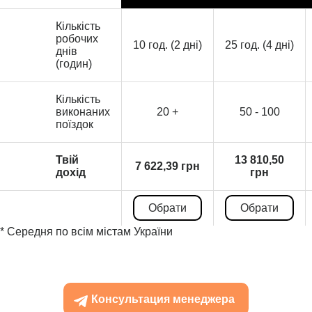
Кількість
робочих
10 год. (2 дні)
25 год. (4 дні)
днів
(годин)
Кількість
виконаних
20 +
50 - 100
поїздок
Твій
13 810,50
7 622,39 грн
дохід
грн
Обрати
Обрати
* Середня по всім містам України
Консультация менеджера