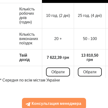
Кількість
робочих
10 год. (2 дні)
25 год. (4 дні)
днів
(годин)
Кількість
виконаних
20 +
50 - 100
поїздок
Твій
13 810,50
7 622,39 грн
дохід
грн
Обрати
Обрати
* Середня по всім містам України
Консультация менеджера