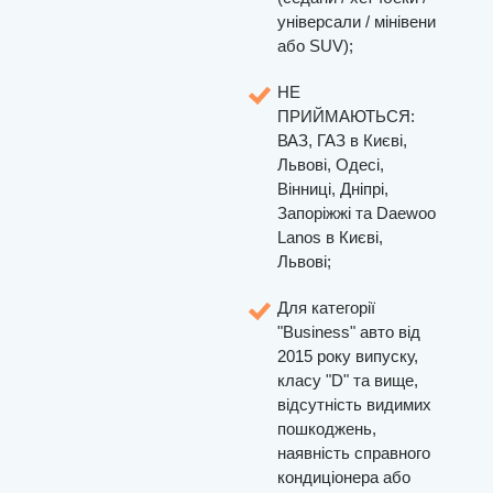
універсали / мінівени
або SUV);
НЕ
ПРИЙМАЮТЬСЯ:
ВАЗ, ГАЗ в Києві,
Львові, Одесі,
Вінниці, Дніпрі,
Запоріжжі та Daewoo
Lanos в Києві,
Львові;
Для категорії
"Business" авто від
2015 року випуску,
класу "D" та вище,
відсутність видимих
пошкоджень,
наявність справного
кондиціонера або