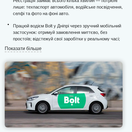
Реєстрація займає всього кілька хвилин — потрібні
лише: техпаспорт автомобіля, водійське посвідчення,
селфі та фото на фоні авто.
Працюй водієм Bolt у Дніпрі через зручний мобільний
застосунок: отримуй замовлення миттєво, без
простоїв; відстежуй свої заробітки у реальному часі;
прокладай маршрути з урахуванням пробок та
Показати більше
дорожніх умов.
Жодних пошуків пасажирів — система забезпечує
безперервний потік замовлень.
Мінімальні комісії, своєчасні виплати, бонуси та
чайові без додаткових зборів — усе для того, щоб ти
заробляв більше.
Якщо виникнуть питання — служба підтримки завжди
на зв’язку. Ми допоможемо вирішити будь-яку
ситуацію швидко та професійно. Почни працювати з
U-Drivers уже сьогодні — твоя свобода, гнучкість і