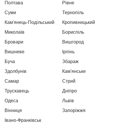
Полтава
Рівне
Суми
Тернопіль
Кам'янець-Подільський
Кропивницький
Миколаїв
Бориспіль
Бровари
Вишгород
Вишневе
Ірпінь
Буча
Збараж
Здолбунів
Кам'янське
Самар
Стрий
Трускавець
Дніпро
Одеса
Львів
Вінниця
Запоріжжя
Івано-Франківськ