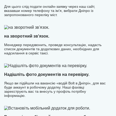
до U-Drivers та керуйте своїм часом і доходом без зайвих
Для цього слід подати онлайн-заявку через наш сайт,
обмежень!
вказавши номер телефону та ім'я, вибрати Дніпро із
запропонованого переліку міст.
на зворотний зв'язок.
Менеджер передзвонить, проведе консультацію, надасть
список документів та додаткових даних, необхідних для
надсилання в сервіс таксі.
Надішліть фото документів на перевірку.
Якщо ви підійшли на вакансію «водій Bolt в Дніпрі», для вас
буде аккаунт в робочому додатку. Наші фахівці
зареєструють вас та внесуть у профіль потрібну
інформацію.