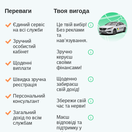
Переваги
Твоя вигода
Єдиний сервіс
Це твій вибір!
на всі служби
Без реклами
та
навʼязування.
Зручний
особистий
кабінет
Зручно
керуєш
своїми
Щоденні
фінансами!
виплати
Щоденно
Швидка зручна
забираєш
реєстрація
свій дохід!
Персональний
Збережи свій
консультант
час та нерви!
Загальний
Маєш
дохід по всім
відповіді та
службам
підтримку у