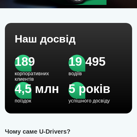
Наш досвід
189
19 495
корпоративних
водіїв
клиентів
4,5 млн
5 років
поїздок
успішного досвіду
Чому саме U-Drivers?