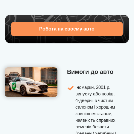
стабільний дохід чекають на тебе!
Робота на своему авто
Вимоги до авто
Іномарки, 2001 р.
випуску або новіші,
4-дверні, з чистим
салоном і хорошим
зовнішнім станом,
наявність справних
ременів безпеки
(седани / хетчбеки /