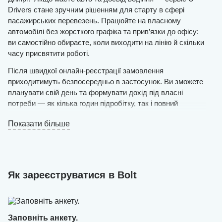
Drivers стане зручним рішенням для старту в сфері
пасажирських перевезень. Працюйте на власному
автомобілі без жорсткого графіка та прив’язки до офісу:
ви самостійно обираєте, коли виходити на лінію й скільки
часу присвятити роботі.
Після швидкої онлайн-реєстрації замовлення
приходитимуть безпосередньо в застосунок. Ви зможете
планувати свій день та формувати дохід під власні
потреби — як кілька годин підробітку, так і повний
робочий день.
Показати більше
Вимоги прості: автомобіль з українською реєстрацією,
чистий та у справному стані, і готовність ввічливо та
якісно перевозити пасажирів.
Залиште заявку на сайті — і вже того ж дня, після
Як зареєструватися в Bolt
схвалення, зможете виїхати на маршрут. Наші
спеціалісти самостійно створять акаунт водія, внесуть
необхідні дані та допоможуть швидко розпочати роботу,
щоб ви могли одразу перейти до заробітку. Приєднуйтесь
Заповніть анкету.