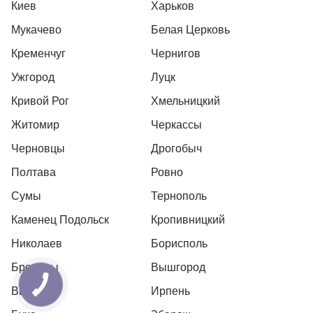
Киев
Харьков
Мукачево
Белая Церковь
Кременчуг
Чернигов
Ужгород
Луцк
Кривой Рог
Хмельницкий
Житомир
Черкассы
Черновцы
Дрогобыч
Полтава
Ровно
Сумы
Тернополь
Каменец Подольск
Кропивницкий
Николаев
Борисполь
Бровары
Вышгород
Вышневе
Ирпень