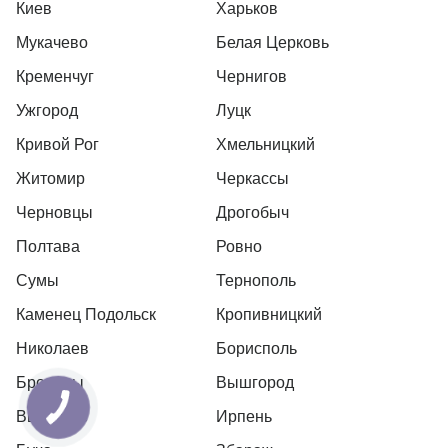
Киев
Харьков
Мукачево
Белая Церковь
Кременчуг
Чернигов
Ужгород
Луцк
Кривой Рог
Хмельницкий
Житомир
Черкассы
Черновцы
Дрогобыч
Полтава
Ровно
Сумы
Тернополь
Каменец Подольск
Кропивницкий
Николаев
Борисполь
Бровары
Вышгород
Вышневе
Ирпень