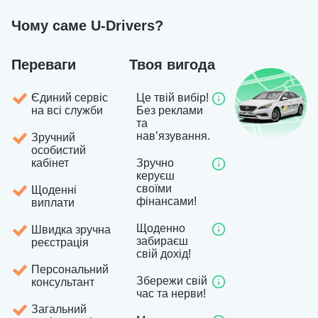
Чому саме U-Drivers?
Переваги
Твоя вигода
Єдиний сервіс
Це твій вибір!
на всі служби
Без реклами
та
навʼязування.
Зручний
особистий
кабінет
Зручно
керуєш
своїми
Щоденні
фінансами!
виплати
Щоденно
Швидка зручна
забираєш
реєстрація
свій дохід!
Персональний
Збережи свій
консультант
час та нерви!
Загальний