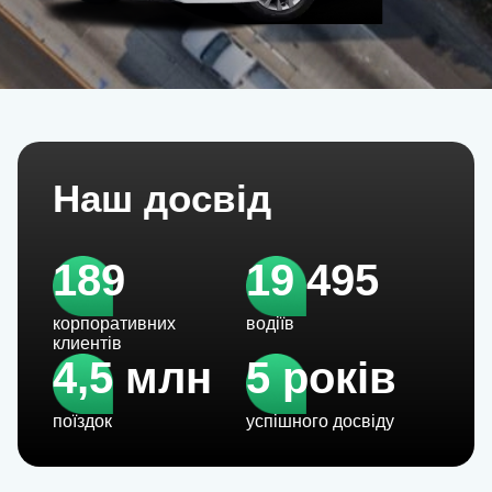
Наш досвід
189
19 495
корпоративних
водіїв
клиентів
4,5 млн
5 років
поїздок
успішного досвіду