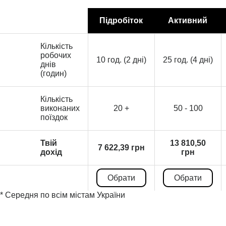
Підробіток
Активний
Кількість
робочих
10 год. (2 дні)
25 год. (4 дні)
днів
(годин)
Кількість
виконаних
20 +
50 - 100
поїздок
Твій
13 810,50
7 622,39 грн
дохід
грн
Обрати
Обрати
* Середня по всім містам України