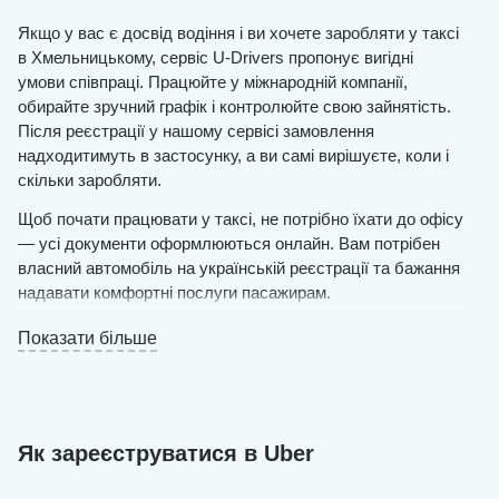
Якщо у вас є досвід водіння і ви хочете заробляти у таксі
в Хмельницькому, сервіс U-Drivers пропонує вигідні
умови співпраці. Працюйте у міжнародній компанії,
обирайте зручний графік і контролюйте свою зайнятість.
Після реєстрації у нашому сервісі замовлення
надходитимуть в застосунку, а ви самі вирішуєте, коли і
скільки заробляти.
Щоб почати працювати у таксі, не потрібно їхати до офісу
— усі документи оформлюються онлайн. Вам потрібен
власний автомобіль на українській реєстрації та бажання
надавати комфортні послуги пасажирам.
Залишайте заявку на сайті онлайн і чекайте рішення.
Показати більше
Якщо воно позитивне, вже протягом дня ви зможете
виїжджати на маршрут.
Онлайн-реєстрація займає лічені хвилини — наші фахівці
створюють обліковий запис і завантажують усі необхідні
Як зареєструватися в Uber
дані, щоб ви могли розпочати роботу без зайвих
затримок.