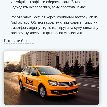
у вихідні — графік ви обираєте самі. Замовлення
надходять безперервно, тому простоїв немає.
Робота здійснюється через мобільний застосунок на
Android або iOS: всі замовлення приходять прямо на
смартфон; одразу видно маршрути та суму оплати; у
застосунку доступна фінансова статистика.
Показати більше
Виплати проводяться щодня, а сервіс часто
нараховує додаткові бонуси водіям.
Підключення до системи відбувається протягом
одного дня.
Служба підтримки U-Drivers постійно на зв’язку —
менеджери допоможуть розв’язати робочі питання та
порадять, як діяти у нестандартних ситуаціях з
пасажирами.