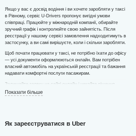
Якщо у вас є досвід водіння і ви хочете заробляти у таксі
в Рівному, сервіс U-Drivers пропонує вигідні умови
співпраці. Працюйте у міжнародній компанії, обирайте
зручний графік і контролюйте свою зайнятість. Після
реєстрації у нашому сервісі замовлення надходитимуть в
застосунку, а ви самі вирішуєте, коли і скільки заробляти.
Щоб почати працювати у таксі, не потрібно їхати до офісу
— усі документи оформлюються онлайн. Вам потрібен
власний автомобіль на українській реєстрації та бажання
надавати комфортні послуги пасажирам.
Залишайте заявку на сайті онлайн і чекайте рішення.
Якщо воно позитивне, вже протягом дня ви зможете
Показати більше
виїжджати на маршрут.
Онлайн-реєстрація займає лічені хвилини — наші фахівці
створюють обліковий запис і завантажують усі необхідні
дані, щоб ви могли розпочати роботу без зайвих
Як зареєструватися в Uber
затримок.