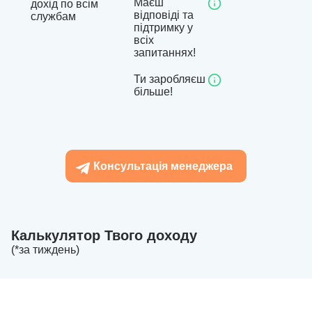
Маєш
дохід по всім
відповіді та
службам
підтримку у
всіх
запитаннях!
Ти заробляєш
більше!
Консультація менеджера
Калькулятор Твого доходу
(*за тиждень)