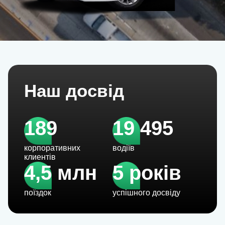
Наш досвід
189
19 495
корпоративних
водіїв
клиентів
4,5 млн
5 років
поїздок
успішного досвіду