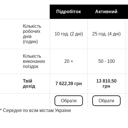
Підробіток
Активний
Кількість
робочих
10 год. (2 дні)
25 год. (4 дні)
днів
(годин)
Кількість
виконаних
20 +
50 - 100
поїздок
Твій
13 810,50
7 622,39 грн
дохід
грн
Обрати
Обрати
* Середня по всім містам України