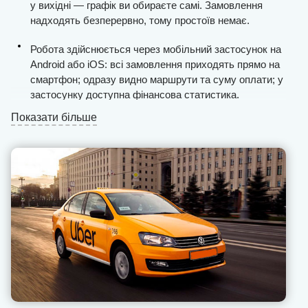
у вихідні — графік ви обираєте самі. Замовлення
надходять безперервно, тому простоїв немає.
Робота здійснюється через мобільний застосунок на
Android або iOS: всі замовлення приходять прямо на
смартфон; одразу видно маршрути та суму оплати; у
застосунку доступна фінансова статистика.
Показати більше
Виплати проводяться щодня, а сервіс часто
нараховує додаткові бонуси водіям.
Підключення до системи відбувається протягом
одного дня.
Служба підтримки U-Drivers постійно на зв’язку —
менеджери допоможуть розв’язати робочі питання та
порадять, як діяти у нестандартних ситуаціях з
пасажирами.