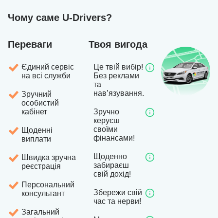
Чому саме U-Drivers?
Переваги
Твоя вигода
Єдиний сервіс
Це твій вибір!
на всі служби
Без реклами
та
навʼязування.
Зручний
особистий
кабінет
Зручно
керуєш
своїми
Щоденні
фінансами!
виплати
Щоденно
Швидка зручна
забираєш
реєстрація
свій дохід!
Персональний
Збережи свій
консультант
час та нерви!
Загальний