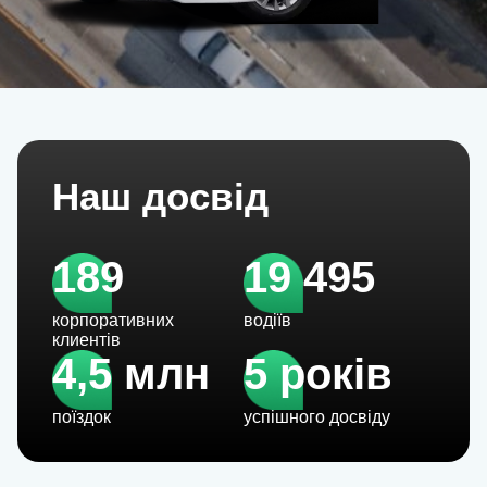
Наш досвід
189
19 495
корпоративних
водіїв
клиентів
4,5 млн
5 років
поїздок
успішного досвіду