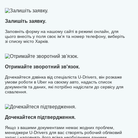
статистику та планувати маршрути. Приєднуйтесь до
команди професіоналів і почніть заробляти з U-Drivers
вже зараз!
Залишіть заявку.
Заповніть форму на нашому сайті в режимі онлайн, для
цього внесіть у поля своє ім'я та номер телефону, виберіть
зі списку місто Харків.
Отримайте зворотний зв'язок.
Дочекайтеся дзвінка від спеціаліста U-Drivers, він розкаже
умови роботи в Uber на своєму авто, надасть список
документів та даних, які потрібно надіслати до сервісу для
схвалення.
Дочекайтеся підтвердження.
Якщо з вашими документами немає жодних проблем,
менеджери U-Drivers для вас створять робочий обліковий
запис і наповнять його всіма необхідними даними.