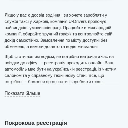
Якщо у вас є досвід водіння і ви хочете заробляти у
службі таксі у Харкові, компанія U-Drivers пропонує
найвигідніші умови співпраці. Працюйте в міжнародній
компанії, обирайте зручний графік та контролюйте свій
дохід самостійно. Замовлення по місту доступні без
обмежень, а вимоги до авто та водія мінімальні.
Щоб стати нашим водієм, не потрібно витрачати час на
поїздки до офісу — реєстрація проходить онлайн. Ваш
автомобіль має бути на українській реєстрації, із чистим
салоном та у справному технічному стані. Все, що
потрібно — бажання працювати і заробляти гроші.
Залиште заявку на сайті і вже незабаром отримаєте
Показати більше
рішення менеджерів.
Якщо ви та ваш автомобіль відповідаєте вимогам, ви
зможете виходити на маршрут вже сьогодні. Робота
ведеться через зручний додаток для смартфонів і
Покрокова реєстрація
планшетів, де можна приймати замовлення, відстежувати