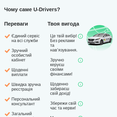
Чому саме U-Drivers?
Переваги
Твоя вигода
Єдиний сервіс
Це твій вибір!
на всі служби
Без реклами
та
навʼязування.
Зручний
особистий
кабінет
Зручно
керуєш
своїми
Щоденні
фінансами!
виплати
Щоденно
Швидка зручна
забираєш
реєстрація
свій дохід!
Персональний
Збережи свій
консультант
час та нерви!
Загальний