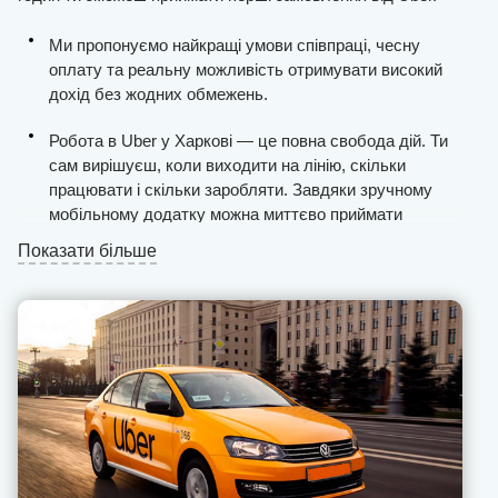
Ми пропонуємо найкращі умови співпраці, чесну
оплату та реальну можливість отримувати високий
дохід без жодних обмежень.
Робота в Uber у Харкові — це повна свобода дій. Ти
сам вирішуєш, коли виходити на лінію, скільки
працювати і скільки заробляти. Завдяки зручному
мобільному додатку можна миттєво приймати
замовлення, прокладати оптимальні маршрути з
Показати більше
урахуванням пробок, стежити за фінансовими
показниками й залишати відгуки пасажирам.
Виплати здійснюються щодня та без затримок,
комісія — фіксована, а бонуси й чайові залишаються
повністю у твоєму розпорядженні. Крім того, діє
програма «Приведи друга», яка дозволяє заробляти
ще більше, навіть коли ти не за кермом.
Наша служба підтримки завжди на зв’язку —