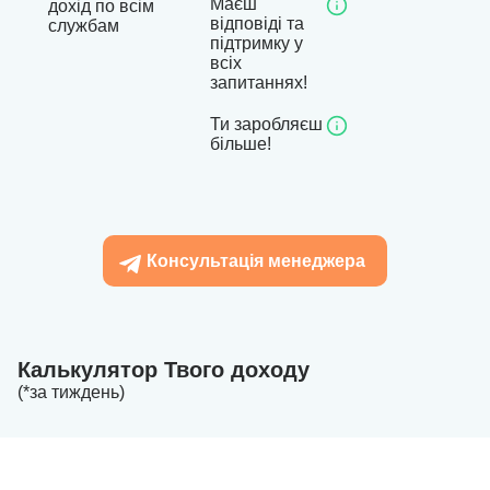
Маєш
дохід по всім
відповіді та
службам
підтримку у
всіх
запитаннях!
Ти заробляєш
більше!
Консультація менеджера
Калькулятор Твого доходу
(*за тиждень)