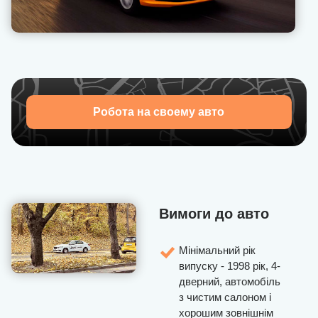
допоможе у будь-якій ситуації, дасть корисні поради
й забезпечить комфортну роботу щодня. Приєднуйся
до U-Drivers і почни заробляти разом з Uber уже
сьогодні! Гнучкий графік, високі доходи та
впевненість у завтрашньому дні — усе це чекає на
тебе!
Робота на своему авто
Вимоги до авто
Мінімальний рік
випуску - 1998 рік, 4-
дверний, автомобіль
з чистим салоном і
хорошим зовнішнім