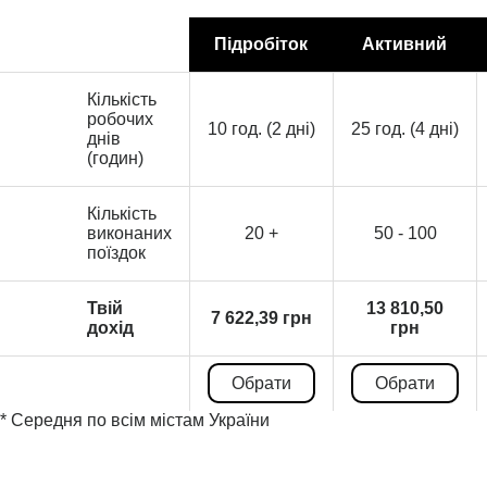
Підробіток
Активний
Кількість
робочих
10 год. (2 дні)
25 год. (4 дні)
днів
(годин)
Кількість
виконаних
20 +
50 - 100
поїздок
Твій
13 810,50
7 622,39 грн
дохід
грн
Обрати
Обрати
* Середня по всім містам України