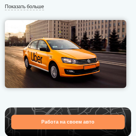
через мобильное приложение для гаджетов на базе
Показать больше
Android и iOS, что дает массу преимуществ. Все
заказы приходят на смартфон или планшет, в
системе можно видеть размер оплаты, построенный
маршрут в навигаторе, финансовую статистику и
многое другое.
Оплата работы производится ежедневно, водитель
Uber в Хмельницком часто получает дополнительные
бонусы от сервиса.
Подключение к системе производится в течение дня.
Операторы сервиса всегда на связи, чтобы помочь
вам оперативно решить любой рабочий вопрос,
получить рекомендации, как себя вести в случае
нестандартных ситуаций с пассажирами.
Работа на своем авто