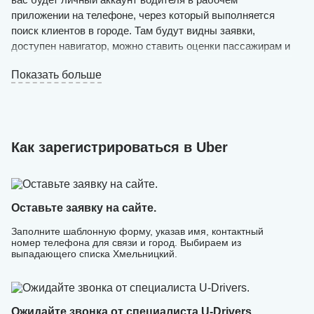
приложении на телефоне, через который выполняется
поиск клиентов в городе. Там будут видны заявки,
доступен навигатор, можно ставить оценки пассажирам и
получать рекомендации от операторов в разных
Показать больше
ситуациях.
Сделайте это своим основным источником дохода или
совмещайте с основной работой. Также можно брать
пассажиров по пути на работу или домой и
Как зарегистрироваться в Uber
компенсировать затраты на бензин.
С U-Drivers для вас доступно сотрудничество с лучшими
службами такси (Uber, Bolt) в Украине на выгодных для
вас условиях.
Оставьте заявку на сайте.
Заполните шаблонную форму, указав имя, контактный
номер телефона для связи и город. Выбираем из
выпадающего списка Хмельницкий.
Ожидайте звонка от специалиста U-Drivers.