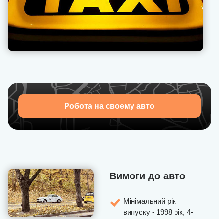
особистому кабінеті.
Наша техпідтримка дозволяє оперативно вирішувати
проблеми, що виникають з пасажирами, надає
рекомендації, як поводитися в тій чи іншій ситуації.
Запрошуємо приєднатися до U-Drivers — набір водіїв
відкрито!
Робота на своему авто
Вимоги до авто
Мінімальний рік
випуску - 1998 рік, 4-