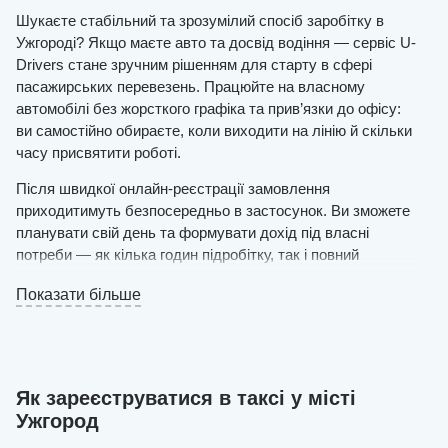
Шукаєте стабільний та зрозумілий спосіб заробітку в
Ужгороді? Якщо маєте авто та досвід водіння — сервіс U-
Drivers стане зручним рішенням для старту в сфері
пасажирських перевезень. Працюйте на власному
автомобілі без жорсткого графіка та прив’язки до офісу:
ви самостійно обираєте, коли виходити на лінію й скільки
часу присвятити роботі.
Після швидкої онлайн-реєстрації замовлення
приходитимуть безпосередньо в застосунок. Ви зможете
планувати свій день та формувати дохід під власні
потреби — як кілька годин підробітку, так і повний
робочий день.
Показати більше
Вимоги прості: автомобіль з українською реєстрацією,
чистий та у справному стані, і готовність ввічливо та
якісно перевозити пасажирів.
Залиште заявку на сайті — і вже того ж дня, після
Як зареєструватися в таксі у місті
схвалення, зможете виїхати на маршрут. Наші
Ужгород
спеціалісти самостійно створять акаунт водія, внесуть