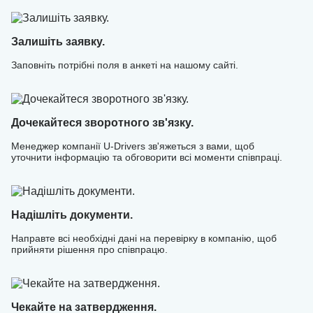
необхідні дані та допоможуть швидко розпочати роботу,
щоб ви могли одразу перейти до заробітку. Приєднуйтесь
до U-Drivers та керуйте своїм часом і доходом без зайвих
Залишіть заявку.
обмежень!
Заповніть потрібні поля в анкеті на нашому сайті.
Дочекайтеся зворотного зв'язку.
Менеджер компанії U-Drivers зв'яжеться з вами, щоб
уточнити інформацію та обговорити всі моменти співпраці.
Надішліть документи.
Направте всі необхідні дані на перевірку в компанію, щоб
прийняти рішення про співпрацю.
Чекайте на затвердження.