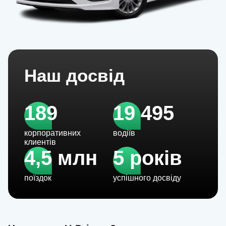
Наш досвід
189
19 495
корпоративних
водіїв
клиентів
4,5 млн
5 років
поїздок
успішного досвіду