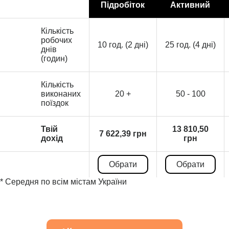
Підробіток
Активний
Кількість
робочих
10 год. (2 дні)
25 год. (4 дні)
днів
(годин)
Кількість
виконаних
20 +
50 - 100
поїздок
Твій
13 810,50
7 622,39 грн
дохід
грн
Обрати
Обрати
* Середня по всім містам України