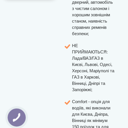
дверний, автомобіль
з чистим салоном і
хорошим зовнішнім
станом, наявність
справних ременів
безпеки;
НЕ
ПРИЙМАЮТЬСЯ:
Лада/ВАЗ/ГАЗ в
Києві, Львові, Одесі,
Херсоні, Маріуполі та
ГАЗ в Харкові,
Вінниці, Дніпрі та
Запоріжжі;
Comfort - опція для
водіїв, які виконали
для Києва, Дніпра,
Вінниці як мінімум
150 поїздок та для