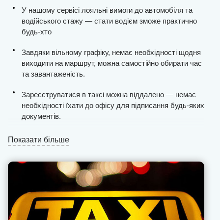
У нашому сервісі лояльні вимоги до автомобіля та
водійського стажу — стати водієм зможе практично
будь-хто
Завдяки вільному графіку, немає необхідності щодня
виходити на маршрут, можна самостійно обирати час
та завантаженість.
Зареєструватися в таксі можна віддалено — немає
необхідності їхати до офісу для підписання будь-яких
документів.
Ви отримаєте стабільну кількість замовлень, процес
Показати більше
пошуку клієнтів у місті максимально спрощений.
Виплати проводяться щодня та без затримок, ми не
стягуємо комісію з «чайових» та «бонусів» (це
завжди фіксоване значення).
Вся фінансова звітність відкрита для водія в