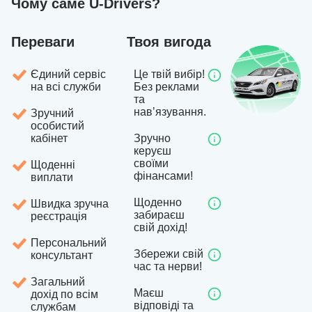
Чому саме U-Drivers?
Переваги
Твоя вигода
Єдиний сервіс
Це твій вибір!
на всі служби
Без реклами
та
навʼязування.
Зручний
особистий
кабінет
Зручно
керуєш
своїми
Щоденні
фінансами!
виплати
Щоденно
Швидка зручна
забираєш
реєстрація
свій дохід!
Персональний
Збережи свій
консультант
час та нерви!
Загальний
Маєш
дохід по всім
відповіді та
службам