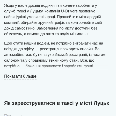
Якщо у вас є досвід водіння і ви хочете заробляти у
службі таксі у Луцьку, компанія U-Drivers пропонує
найвигідніші умови співпраці. Працюйте в міжнародній
компанії, обирайте зручний графік та контролюйте свій
дохід самостійно. Замовлення по місту доступні без
обмежень, а вимоги до авто та водія мінімальні.
Щоб стати нашим водієм, не потрібно витрачати час на
поїздки до офісу — реєстрація проходить онлайн. Ваш
автомобіль має бути на українській реєстрації, із чистим
салоном та у справному технічному стані. Все, що
потрібно — бажання працювати і заробляти гроші.
Залиште заявку на сайті і вже незабаром отримаєте
Показати більше
рішення менеджерів.
Якщо ви та ваш автомобіль відповідаєте вимогам, ви
зможете виходити на маршрут вже сьогодні. Робота
ведеться через зручний застосунок для смартфонів і
Як зареєструватися в таксі у місті Луцьк
планшетів, де можна приймати замовлення, відстежувати
статистику та планувати маршрути.