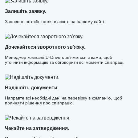
Приєднуйтесь до команди професіоналів і почніть
заробляти з U-Drivers вже зараз!
Залишіть заявку.
Заповніть потрібні поля в анкеті на нашому сайті.
Дочекайтеся зворотного зв'язку.
Менеджер компанії U-Drivers зв'яжеться з вами, щоб
уточнити інформацію та обговорити всі моменти співпраці.
Надішліть документи.
Направте всі необхідні дані на перевірку в компанію, щоб
прийняти рішення про співпрацю.
Чекайте на затвердження.