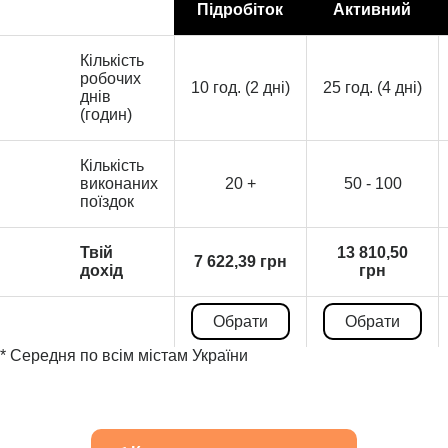
Підробіток
Активний
Кількість
робочих
10 год. (2 дні)
25 год. (4 дні)
днів
(годин)
Кількість
виконаних
20 +
50 - 100
поїздок
Твій
13 810,50
7 622,39 грн
дохід
грн
Обрати
Обрати
* Середня по всім містам України