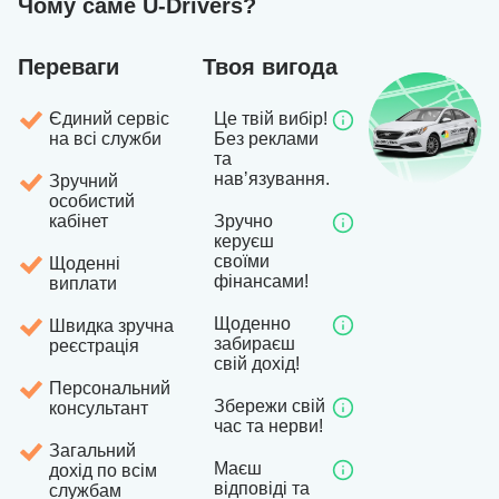
Чому саме U-Drivers?
Переваги
Твоя вигода
Єдиний сервіс
Це твій вибір!
на всі служби
Без реклами
та
навʼязування.
Зручний
особистий
кабінет
Зручно
керуєш
своїми
Щоденні
фінансами!
виплати
Щоденно
Швидка зручна
забираєш
реєстрація
свій дохід!
Персональний
Збережи свій
консультант
час та нерви!
Загальний
Маєш
дохід по всім
відповіді та
службам