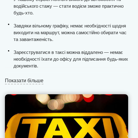
водійського стажу — стати водієм зможе практично
будь-хто.
Завдяки вільному графіку, немає необхідності щодня
виходити на маршрут, можна самостійно обирати час
та завантаженість.
Зареєструватися в таксі можна віддалено — немає
необхідності їхати до офісу для підписання будь-яких
документів.
Ви отримаєте стабільну кількість замовлень, процес
Показати більше
пошуку клієнтів у місті максимально спрощений.
Виплати проводяться щодня та без затримок, ми не
стягуємо комісію з «чайових» та «бонусів» (це
завжди фіксоване значення).
Вся фінансова звітність відкрита для водія в
особистому кабінеті.