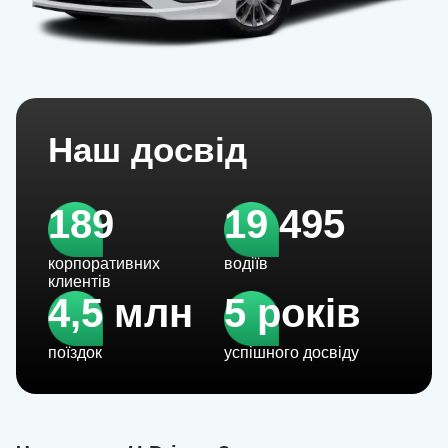
Наш досвід
189
19 495
корпоративних
водіїв
клиентів
4,5 млн
5 років
поїздок
успішного досвіду