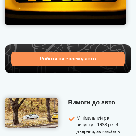
Наша техпідтримка дозволяє оперативно вирішувати
проблеми, що виникають з пасажирами, надає
рекомендації, як поводитися в тій чи іншій ситуації.
Запрошуємо приєднатися до U-Drivers — набір водіїв
відкрито!
Робота на своему авто
Вимоги до авто
Мінімальний рік
випуску - 1998 рік, 4-
дверний, автомобіль