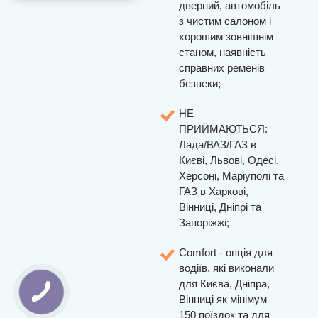
дверний, автомобіль
з чистим салоном і
хорошим зовнішнім
станом, наявність
справних ременів
безпеки;
НЕ
ПРИЙМАЮТЬСЯ:
Лада/ВАЗ/ГАЗ в
Києві, Львові, Одесі,
Херсоні, Маріуполі та
ГАЗ в Харкові,
Вінниці, Дніпрі та
Запоріжжі;
Comfort - опція для
водіїв, які виконали
для Києва, Дніпра,
Вінниці як мінімум
150 поїздок та для