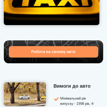
особистому кабінеті.
Наша техпідтримка дозволяє оперативно вирішувати
проблеми, що виникають з пасажирами, надає
рекомендації, як поводитися в тій чи іншій ситуації.
Запрошуємо приєднатися до U-Drivers — набір водіїв
відкрито!
Робота на своему авто
Вимоги до авто
Мінімальний рік
випуску - 1998 рік, 4-