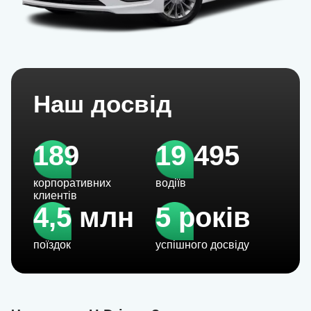
Наш досвід
189
19 495
корпоративних
водіїв
клиентів
4,5 млн
5 років
поїздок
успішного досвіду