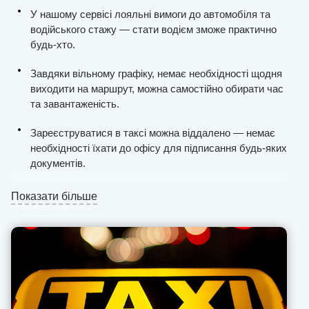
У нашому сервісі лояльні вимоги до автомобіля та
водійського стажу — стати водієм зможе практично
будь-хто.
Завдяки вільному графіку, немає необхідності щодня
виходити на маршрут, можна самостійно обирати час
та завантаженість.
Зареєструватися в таксі можна віддалено — немає
необхідності їхати до офісу для підписання будь-яких
документів.
Ви отримаєте стабільну кількість замовлень, процес
Показати більше
пошуку клієнтів у місті максимально спрощений.
Виплати проводяться щодня та без затримок, ми не
стягуємо комісію з «чайових» та «бонусів» (це
завжди фіксоване значення).
Вся фінансова звітність відкрита для водія в