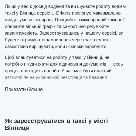
Якщо у вас є досвід водіння та ви шукаєте роботу водієм
таксі у Вінниці, сервіс U-Drivers пропонує максимально
вигідні умови співпраці. Працюйте в міжнародній компанії,
обирайте вільний графік та самостійно регулюйте
завантаженість. Зареєструвавшись у нашому сервісі, ви
будете отримувати замовлення через застосунок і
самостійно вирішувати, коли і скільки заробляти.
Щоб влаштуватися на роботу у таксі у Вінниці, не
потрібно нікуди їхати для підписання документів — весь
процес проходить онлайн. У вас має бути власний
автомобіль на українській реєстрації та бажання
надавати якісні послуги пасажирам.
Показати більше
Залишайте заявку на нашому сайті онлайн і чекайте на
рішення. Якщо воно позитивне, вже протягом дня ви
зможете виїжджати на маршрут.
Онлайн-реєстрація у таксі проходить швидко — наші
Як зареєструватися в таксі у місті
фахівці створюють обліковий запис та завантажують усі
Вінниця
необхідні дані, щоб ви могли почати працювати без