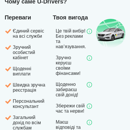
Чому саме U-Drivers?
Переваги
Твоя вигода
Єдиний сервіс
Це твій вибір!
на всі служби
Без реклами
та
навʼязування.
Зручний
особистий
кабінет
Зручно
керуєш
своїми
Щоденні
фінансами!
виплати
Щоденно
Швидка зручна
забираєш
реєстрація
свій дохід!
Персональний
Збережи свій
консультант
час та нерви!
Загальний
Маєш
дохід по всім
відповіді та
службам