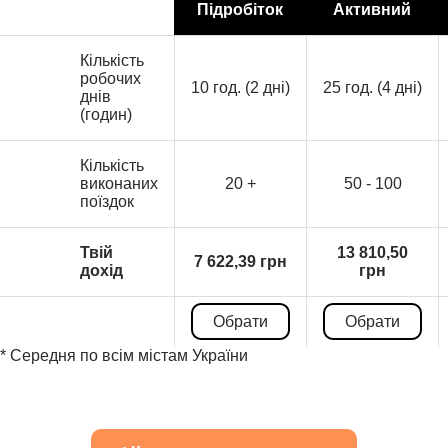
Підробіток
Активний
Кількість
робочих
10 год. (2 дні)
25 год. (4 дні)
днів
(годин)
Кількість
виконаних
20 +
50 - 100
поїздок
Твій
13 810,50
7 622,39 грн
дохід
грн
Обрати
Обрати
* Середня по всім містам України