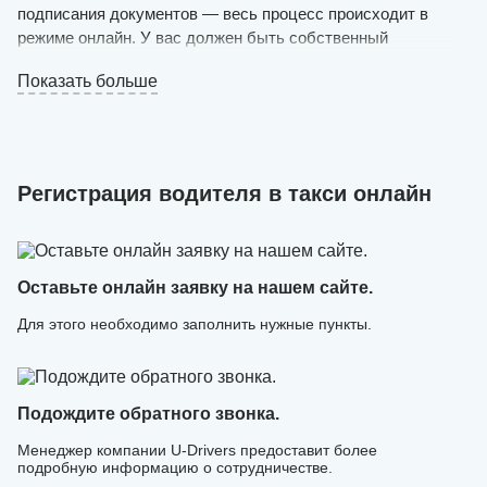
подписания документов — весь процесс происходит в
режиме онлайн. У вас должен быть собственный
автомобиль с украинской регистрацией (1998 года
Показать больше
выпуска и более новый, чистый и в хорошем
техническом состоянии) и желание обслуживать
пассажиров.
Оставьте онлайн заявку на нашем сайте и подождите
Регистрация водителя в такси онлайн
решения. Если ваша заявка будет одобрена, в течение
дня можно уже выезжать на маршрут.
Регистрация в такси на личном авто выполняется быстро
— сотрудники нашего сервиса самостоятельно создают
Оставьте онлайн заявку на нашем сайте.
аккаунт и загружают в него все необходимые данные.
Для этого необходимо заполнить нужные пункты.
Подождите обратного звонка.
Менеджер компании U-Drivers предоставит более
подробную информацию о сотрудничестве.