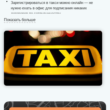
Зарегистрироваться в такси можно онлайн — не
нужно ехать в офис для подписания никаких
договоров по сотрудничеству.
Показать больше
Водитель такси во Львове из U-Drivers получает
заказ круглосуточно, найти клиента по городу через
мобильное приложение очень просто.
Выплаты производятся ежедневно и без задержек,
мы не берем дополнительных комиссий по чаевым и
бонусам.
Мы открыты для своих партнеров — вся финансовая
отчетность доступна в рабочем приложении.
Налоги и дополнительные сборы вносится
компанией, вы оплачиваете только фиксированную
комиссию автопарка.
Наша техподдержка поможет быстро решить
проблемы, получить ответы на текущие вопросы и