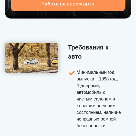
Работа на своем авто
рекомендации по решению непредвиденных
ситуаций с пассажирами.
Работа на такси через наш сервис позволяет получить
достойный уровень постоянной или дополнительной
прибыли в команде настоящих профессионалов.
Требования к
Приглашаем к сотрудничеству с U-Drivers — набор
авто
водителей продолжается!
Минимальный год
выпуска – 1998 год,
4-дверный,
автомобиль с
чистым салоном и
хорошим внешним
состоянием, наличие
исправных ремней
безопасности;