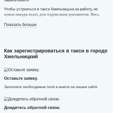
Чтобы устроиться в такси Хмельницька на работу, не
нужно никуда ехать для подписания документов. Весь
процесс происходит в удаленном формате. У вас должен
Показать больше
быть в собственности личный автомобиль на украинской
регистрации (не старше 1998 года выпуска, чистый и
исправный) и желание оказывать услуги пассажирам.
Оставляйте заявку на нашем сайте в режиме онлайн и
Как зарегистрироваться в такси в городе
ожидайте решения. Если оно положительное, уже в
Хмельницкий
течение дня можно будет выезжать на маршрут.
Онлайн-регистрация в такси выполняется быстро —
специалисты нашего сервиса создают аккаунт и
загружают в него необходимые данные.
Оставьте заявку.
Заполните необходимые поля в анкете на нашем сайте.
Дождитесь обратной связи.