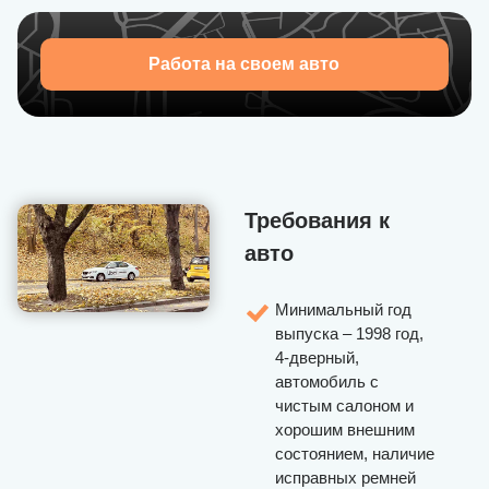
Приглашаем присоединиться к U-Drivers — набор
водителей открыт!
Работа на своем авто
Требования к
авто
Минимальный год
выпуска – 1998 год,
4-дверный,
автомобиль с
чистым салоном и
хорошим внешним
состоянием, наличие
исправных ремней