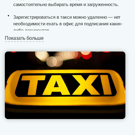
самостоятельно выбирать время и загруженность.
Зарегистрироваться в такси можно удаленно — нет
необходимости ехать в офис для подписания каких-
либо документов.
Показать больше
Таксисты получают стабильный поток пассажиров
круглосуточно, процесс поиска клиентов по городу
максимально упрощен.
Выплаты проводятся ежедневно и без задержек, мы
не взимаем комиссию с «чаевых» и «бонусов» (это
всегда фиксированное значение).
Вся финансовая отчетность открыта для таксиста в
приложении на смартфоне или планшете.
Наша техподдержка позволяет оперативно решать
возникающие проблемы с пассажирами,
предоставляет рекомендации, как себя вести в той
или иной ситуации.