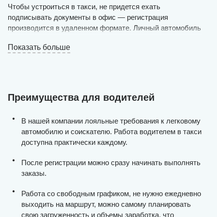
Чтобы устроиться в такси, не придется ехать
подписывать документы в офис — регистрация
производится в удаленном формате. Личный автомобиль
должен соответствовать определенным требованиям (не
Показать больше
старше 1998 года, с чистым салоном и в исправном тех.
состоянии). Также нужно ваше желание работать и
зарабатывать деньги. Оставьте заявку на нашем сайте в
режиме онлайн и ожидайте решения менеджеров.
Преимущества для водителей
Если вы и автомобиль подходите для данной вакансии, в
течение дня уже можно выходить на маршрут. Работа
ведется через приложение для смартфонов и планшетов,
В нашей компании лояльные требования к легковому
в нем вы будете принимать заказы, отслеживать
автомобилю и соискателю. Работа водителем в такси
статистику, смотреть и планировать маршруты.
доступна практически каждому.
Приглашаем в команду профессионалов — набор
открыт!
После регистрации можно сразу начинать выполнять
заказы.
Работа со свободным графиком, не нужно ежедневно
выходить на маршрут, можно самому планировать
свою загруженность и объемы заработка, что