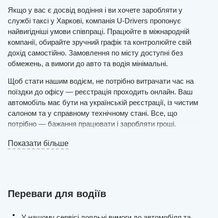
Якщо у вас є досвід водіння і ви хочете заробляти у
службі таксі у Харкові, компанія U-Drivers пропонує
найвигідніші умови співпраці. Працюйте в міжнародній
компанії, обирайте зручний графік та контролюйте свій
дохід самостійно. Замовлення по місту доступні без
обмежень, а вимоги до авто та водія мінімальні.
Щоб стати нашим водієм, не потрібно витрачати час на
поїздки до офісу — реєстрація проходить онлайн. Ваш
автомобіль має бути на українській реєстрації, із чистим
салоном та у справному технічному стані. Все, що
потрібно — бажання працювати і заробляти гроші.
Залиште заявку на сайті і вже незабаром отримаєте
Показати більше
рішення менеджерів.
Якщо ви та ваш автомобіль відповідаєте вимогам, ви
зможете виходити на маршрут вже сьогодні. Робота
ведеться через зручний додаток для смартфонів і
Переваги для водіїв
планшетів, де можна приймати замовлення, відстежувати
статистику та планувати маршрути. Приєднуйтесь до
команди професіоналів і почніть заробляти з U-Drivers
У нашому сервісі лояльні вимоги до автомобіля та