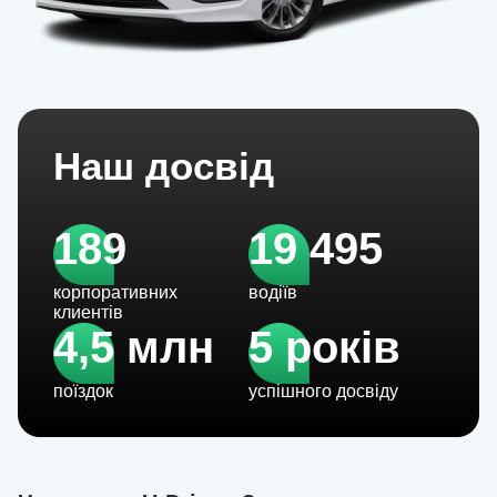
Наш досвід
189
19 495
корпоративних
водіїв
клиентів
4,5 млн
5 років
поїздок
успішного досвіду