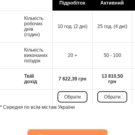
Підробіток
Активний
Кількість
робочих
10 год. (2 дні)
25 год. (4 дні)
днів
(годин)
Кількість
виконаних
20 +
50 - 100
поїздок
Твій
13 810,50
7 622,39 грн
дохід
грн
Обрати
Обрати
* Середня по всім містам України