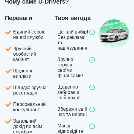
Чому саме U-Drivers?
Переваги
Твоя вигода
Єдиний сервіс
Це твій вибір!
на всі служби
Без реклами
та
навʼязування.
Зручний
особистий
кабінет
Зручно
керуєш
своїми
Щоденні
фінансами!
виплати
Щоденно
Швидка зручна
забираєш
реєстрація
свій дохід!
Персональний
Збережи свій
консультант
час та нерви!
Загальний
Маєш
дохід по всім
відповіді та
службам