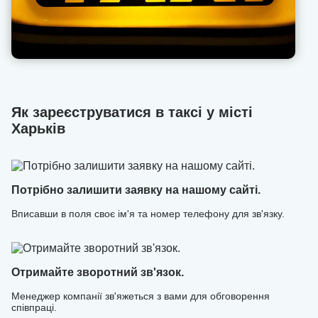
Наша техпідтримка дозволяє оперативно вирішувати
проблеми, що виникають з пасажирами, надає
рекомендації, як поводитися в тій чи іншій ситуації.
Запрошуємо приєднатися до U-Drivers — набір водіїв
відкрито!
Як зареєструватися в таксі у місті
Харьків
Потрібно залишити заявку на нашому сайті.
Вписавши в поля своє ім'я та номер телефону для зв'язку.
Отримайте зворотний зв'язок.
Менеджер компанії зв'яжеться з вами для обговорення
співпраці.