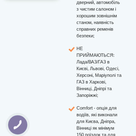
дверний, автомобіль
з чистим салоном і
хорошим зовнішнім
станом, наявність
справних ременів
безпеки;
НЕ
ПРИЙМАЮТЬСЯ:
Лада/ВАЗ/ГАЗ в
Києві, Львові, Одесі,
Херсоні, Маріуполі та
ГАЗ в Харкові,
Вінниці, Дніпрі та
Запоріжжі;
Comfort - опція для
водіїв, які виконали
для Києва, Дніпра,
Вінниці як мінімум
150 поїздок та для