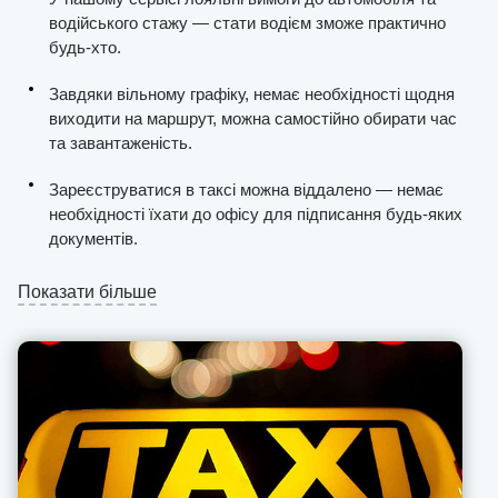
вже зараз!
водійського стажу — стати водієм зможе практично
будь-хто.
Завдяки вільному графіку, немає необхідності щодня
виходити на маршрут, можна самостійно обирати час
та завантаженість.
Зареєструватися в таксі можна віддалено — немає
необхідності їхати до офісу для підписання будь-яких
документів.
Ви отримаєте стабільну кількість замовлень, процес
Показати більше
пошуку клієнтів у місті максимально спрощений.
Виплати проводяться щодня та без затримок, ми не
стягуємо комісію з «чайових» та «бонусів» (це
завжди фіксоване значення).
Вся фінансова звітність відкрита для водія в
особистому кабінеті.