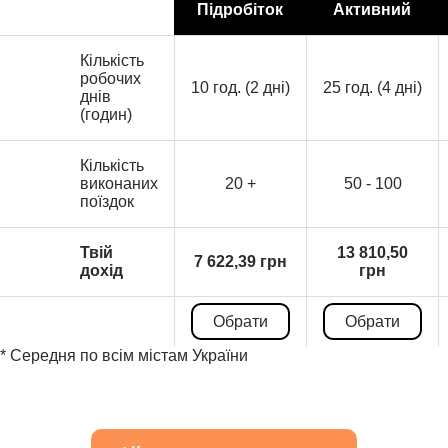
Підробіток
Активний
Кількість
робочих
10 год. (2 дні)
25 год. (4 дні)
днів
(годин)
Кількість
виконаних
20 +
50 - 100
поїздок
Твій
13 810,50
7 622,39 грн
дохід
грн
Обрати
Обрати
* Середня по всім містам України