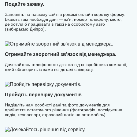
щоб ви могли одразу перейти до заробітку. Приєднуйтесь
Подайте заявку.
до U-Drivers та керуйте своїм часом і доходом без зайвих
Заповніть на нашому сайті в режимі онлайн коротку форму.
обмежень!
Вкажіть там необхідні дані — ім'я, номер телефону, місто,
де хотіли б працювати в таксі на особистому авто
(вибираємо Дніпро).
Отримайте зворотний зв'язок від менеджера.
Дочекайтесь телефонного дзвінка від співробітника компанії,
який обговорить із вами всі деталі співпраці.
Пройдіть перевірку документів.
Надішліть нам особисті дані та фото документів для
прийняття остаточного рішення (фотографія, посвідчення
водія, техпаспорт, страховий поліс на автомобіль).