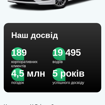
Наш досвід
189
19 495
корпоративних
водіїв
клиентів
4,5 млн
5 років
поїздок
успішного досвіду