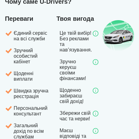
Чому саме U-Drivers?
Переваги
Твоя вигода
Єдиний сервіс
Це твій вибір!
на всі служби
Без реклами
та
навʼязування.
Зручний
особистий
кабінет
Зручно
керуєш
своїми
Щоденні
фінансами!
виплати
Щоденно
Швидка зручна
забираєш
реєстрація
свій дохід!
Персональний
Збережи свій
консультант
час та нерви!
Загальний
Маєш
дохід по всім
відповіді та
службам