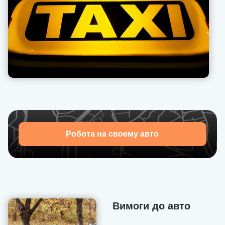
завжди фіксоване значення).
Вся фінансова звітність відкрита для водія в
особистому кабінеті.
Наша техпідтримка дозволяє оперативно вирішувати
проблеми, що виникають з пасажирами, надає
рекомендації, як поводитися в тій чи іншій ситуації.
Запрошуємо приєднатися до U-Drivers — набір водіїв
відкрито!
Робота на своему авто
Вимоги до авто