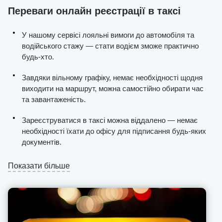
Переваги онлайн реєстрації в таксі
У нашому сервісі лояльні вимоги до автомобіля та
водійського стажу — стати водієм зможе практично
будь-хто.
Завдяки вільному графіку, немає необхідності щодня
виходити на маршрут, можна самостійно обирати час
та завантаженість.
Зареєструватися в таксі можна віддалено — немає
необхідності їхати до офісу для підписання будь-яких
документів.
Водії отримують стабільну кількість замовлень,
Показати більше
процес пошуку клієнтів у місті максимально
спрощений.
Виплати проводяться щодня та без затримок, ми не
стягуємо комісію з «чайових» та «бонусів» (це