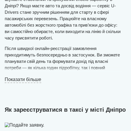
Дніпрі? Якщо маєте авто та досвід водіння — сервіс U-
Drivers стане зручним рішенням для старту в сфері
пасажирських перевезень. Працюйте на власному
автомобілі без жорсткого графіка та прив’язки до офісу:
ви самостійно обираєте, коли виходити на лінію й скільки
часу присвятити роботі.
Після швидкої онлайн-реєстрації замовлення
приходитимуть безпосередньо в застосунок. Ви зможете
планувати свій день та формувати дохід під власні
потреби — як кілька годин підробітку, так і повний
робочий день.
Показати більше
Вимоги прості: автомобіль з українською реєстрацією,
чистий та у справному стані, і готовність ввічливо та
якісно перевозити пасажирів.
Залиште заявку на сайті — і вже того ж дня, після
Як зареєструватися в таксі у місті Дніпро
схвалення, зможете виїхати на маршрут. Наші
спеціалісти самостійно створять акаунт водія, внесуть
необхідні дані та допоможуть швидко розпочати роботу,