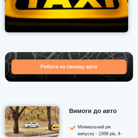
особистому кабінеті.
Наша техпідтримка дозволяє оперативно вирішувати
проблеми, що виникають з пасажирами, надає
рекомендації, як поводитися в тій чи іншій ситуації.
Запрошуємо приєднатися до U-Drivers — набір водіїв
відкрито!
Робота на своему авто
Вимоги до авто
Мінімальний рік
випуску - 1998 рік, 4-