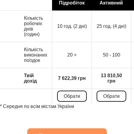
Підробіток
Активний
Кількість
робочих
10 год. (2 дні)
25 год. (4 дні)
днів
(годин)
Кількість
виконаних
20 +
50 - 100
поїздок
Твій
13 810,50
7 622,39 грн
дохід
грн
Обрати
Обрати
* Середня по всім містам України