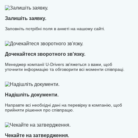
необхідні дані та допоможуть швидко розпочати роботу,
щоб ви могли одразу перейти до заробітку. Приєднуйтесь
до U-Drivers та керуйте своїм часом і доходом без зайвих
Залишіть заявку.
обмежень!
Заповніть потрібні поля в анкеті на нашому сайті.
Дочекайтеся зворотного зв'язку.
Менеджер компанії U-Drivers зв'яжеться з вами, щоб
уточнити інформацію та обговорити всі моменти співпраці.
Надішліть документи.
Направте всі необхідні дані на перевірку в компанію, щоб
прийняти рішення про співпрацю.
Чекайте на затвердження.