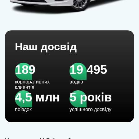
Наш досвід
189
19 495
корпоративних
водіїв
клиентів
4,5 млн
5 років
поїздок
успішного досвіду