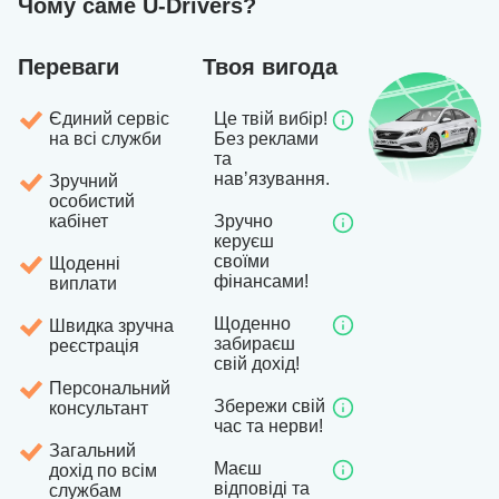
Чому саме U-Drivers?
Переваги
Твоя вигода
Єдиний сервіс
Це твій вибір!
на всі служби
Без реклами
та
навʼязування.
Зручний
особистий
кабінет
Зручно
керуєш
своїми
Щоденні
фінансами!
виплати
Щоденно
Швидка зручна
забираєш
реєстрація
свій дохід!
Персональний
Збережи свій
консультант
час та нерви!
Загальний
Маєш
дохід по всім
відповіді та
службам