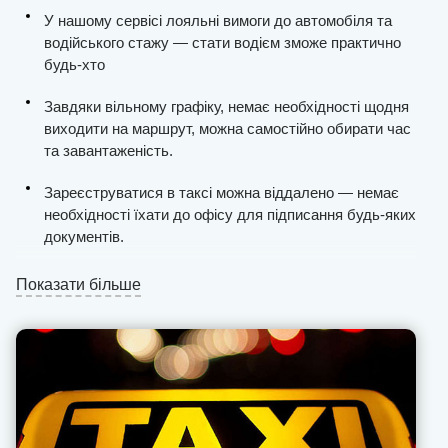
У нашому сервісі лояльні вимоги до автомобіля та
водійського стажу — стати водієм зможе практично
будь-хто
Завдяки вільному графіку, немає необхідності щодня
виходити на маршрут, можна самостійно обирати час
та завантаженість.
Зареєструватися в таксі можна віддалено — немає
необхідності їхати до офісу для підписання будь-яких
документів.
Ви отримаєте стабільну кількість замовлень, процес
Показати більше
пошуку клієнтів у місті максимально спрощений.
Виплати проводяться щодня та без затримок, ми не
стягуємо комісію з «чайових» та «бонусів» (це
завжди фіксоване значення).
Вся фінансова звітність відкрита для водія в