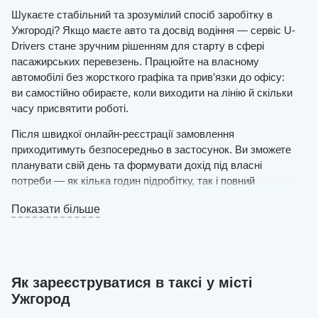
Шукаєте стабільний та зрозумілий спосіб заробітку в
Ужгороді? Якщо маєте авто та досвід водіння — сервіс U-
Drivers стане зручним рішенням для старту в сфері
пасажирських перевезень. Працюйте на власному
автомобілі без жорсткого графіка та прив’язки до офісу:
ви самостійно обираєте, коли виходити на лінію й скільки
часу присвятити роботі.
Після швидкої онлайн-реєстрації замовлення
приходитимуть безпосередньо в застосунок. Ви зможете
планувати свій день та формувати дохід під власні
потреби — як кілька годин підробітку, так і повний
робочий день.
Показати більше
Вимоги прості: автомобіль з українською реєстрацією,
чистий та у справному стані, і готовність ввічливо та
якісно перевозити пасажирів.
Залиште заявку на сайті — і вже того ж дня, після
Як зареєструватися в таксі у місті
схвалення, зможете виїхати на маршрут. Наші
Ужгород
спеціалісти самостійно створять акаунт водія, внесуть