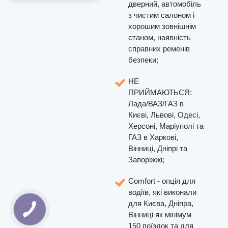
дверний, автомобіль
з чистим салоном і
хорошим зовнішнім
станом, наявність
справних ременів
безпеки;
НЕ
ПРИЙМАЮТЬСЯ:
Лада/ВАЗ/ГАЗ в
Києві, Львові, Одесі,
Херсоні, Маріуполі та
ГАЗ в Харкові,
Вінниці, Дніпрі та
Запоріжжі;
Comfort - опція для
водіїв, які виконали
для Києва, Дніпра,
Вінниці як мінімум
150 поїздок та для