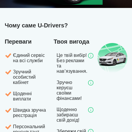
Чому саме U-Drivers?
Переваги
Твоя вигода
Єдиний сервіс
Це твій вибір!
на всі служби
Без реклами
та
навʼязування.
Зручний
особистий
кабінет
Зручно
керуєш
своїми
Щоденні
фінансами!
виплати
Щоденно
Швидка зручна
забираєш
реєстрація
свій дохід!
Персональний
Збережи свій
консультант