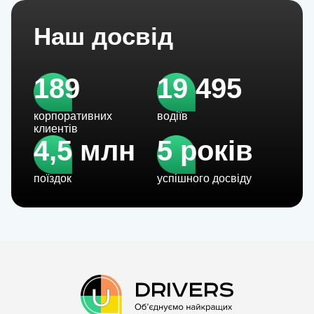
Наш досвід
189
19 495
корпоративних
водіїв
клиентів
4,5 млн
5 років
поїздок
успішного досвіду