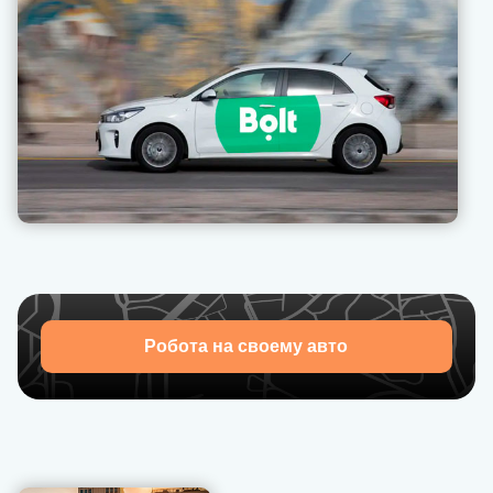
безперервний потік замовлень. Мінімальні комісії,
своєчасні виплати, бонуси та чайові без додаткових
зборів — усе для того, щоб ти заробляв більше.
Якщо виникнуть питання — служба підтримки завжди
на зв’язку. Ми допоможемо вирішити будь-яку
ситуацію швидко та професійно. Почни працювати з
U-Drivers уже сьогодні — твоя свобода, гнучкість і
стабільний дохід чекають на тебе!.
Робота на своему авто