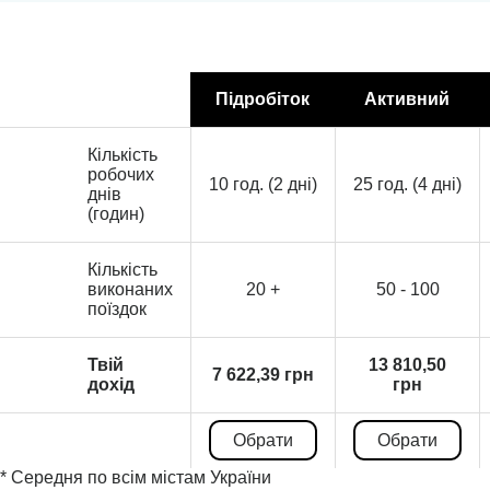
Підробіток
Активний
Кількість
робочих
10 год. (2 дні)
25 год. (4 дні)
днів
(годин)
Кількість
виконаних
20 +
50 - 100
поїздок
Твій
13 810,50
7 622,39 грн
дохід
грн
Обрати
Обрати
* Середня по всім містам України