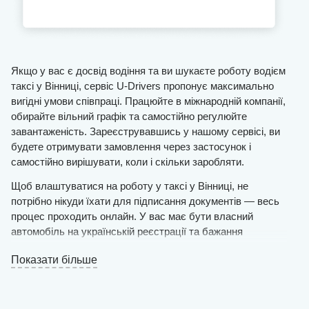
Якщо у вас є досвід водіння та ви шукаєте роботу водієм
таксі у Вінниці, сервіс U-Drivers пропонує максимально
вигідні умови співпраці. Працюйте в міжнародній компанії,
обирайте вільний графік та самостійно регулюйте
завантаженість. Зареєструвавшись у нашому сервісі, ви
будете отримувати замовлення через застосунок і
самостійно вирішувати, коли і скільки заробляти.
Щоб влаштуватися на роботу у таксі у Вінниці, не
потрібно нікуди їхати для підписання документів — весь
процес проходить онлайн. У вас має бути власний
автомобіль на українській реєстрації та бажання
надавати якісні послуги пасажирам.
Показати більше
Залишайте заявку на нашому сайті онлайн і чекайте на
рішення. Якщо воно позитивне, вже протягом дня ви
зможете виїжджати на маршрут.