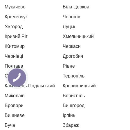
Мукачево
Біла Церква
Кременчук
Чернігів
Ужгород
Луцьк
Кривий Ріг
Хмельницький
Житомир
Черкаси
Чернівці
Дрогобич
Полтава
Рівне
Суми
Тернопіль
Кам'янець-Подільський
Кропивницький
Миколаїв
Бориспіль
Бровари
Вишгород
Вишневе
Ірпінь
Буча
Збараж