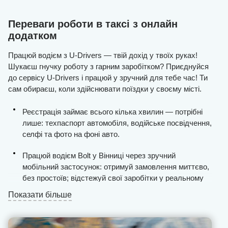
Переваги роботи в таксі з онлайн
додатком
Працюй водієм з U-Drivers — твій дохід у твоїх руках!
Шукаєш гнучку роботу з гарним заробітком? Приєднуйся
до сервісу U-Drivers і працюй у зручний для тебе час! Ти
сам обираєш, коли здійснювати поїздки у своєму місті.
Реєстрація займає всього кілька хвилин — потрібні
лише: техпаспорт автомобіля, водійське посвідчення,
селфі та фото на фоні авто.
Працюй водієм Bolt у Вінниці через зручний
мобільний застосунок: отримуй замовлення миттєво,
без простоїв; відстежуй свої заробітки у реальному
часі; прокладай маршрути з урахуванням пробок та
Показати більше
дорожніх умов.
Жодних пошуків пасажирів — система забезпечує