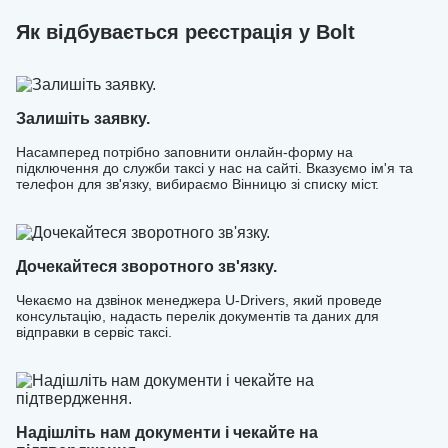
Онлайн-реєстрація у таксі проходить швидко — наші
Як відбувається реєстрація у Bolt
фахівці створюють обліковий запис та завантажують усі
необхідні дані, щоб ви могли почати працювати без
зайвих затримок.
Залишіть заявку.
Насамперед потрібно заповнити онлайн-форму на
підключення до служби таксі у нас на сайті. Вказуємо ім'я та
телефон для зв'язку, вибираємо Вінницю зі списку міст.
Дочекайтеся зворотного зв'язку.
Чекаємо на дзвінок менеджера U-Drivers, який проведе
консультацію, надасть перелік документів та даних для
відправки в сервіс таксі.
Надішліть нам документи і чекайте на