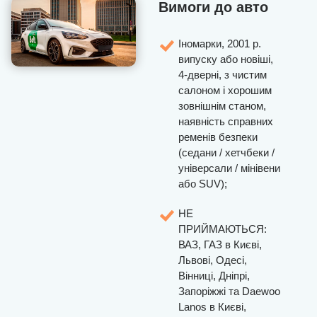
Вимоги до авто
Іномарки, 2001 р.
випуску або новіші,
4-дверні, з чистим
салоном і хорошим
зовнішнім станом,
наявність справних
ременів безпеки
(седани / хетчбеки /
універсали / мінівени
або SUV);
НЕ
ПРИЙМАЮТЬСЯ:
ВАЗ, ГАЗ в Києві,
Львові, Одесі,
Вінниці, Дніпрі,
Запоріжжі та Daewoo
Lanos в Києві,