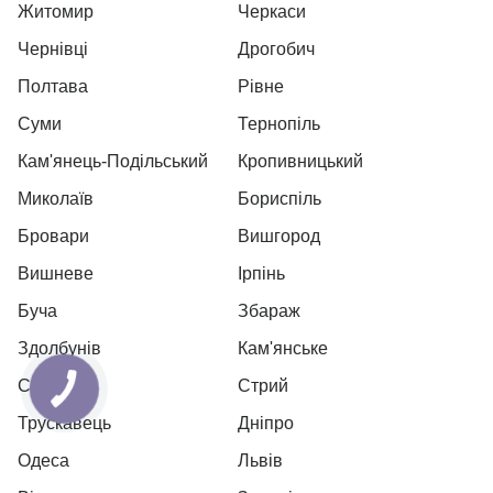
Житомир
Черкаси
Чернівці
Дрогобич
Полтава
Рівне
Суми
Тернопіль
Кам'янець-Подільський
Кропивницький
Миколаїв
Бориспіль
Бровари
Вишгород
Вишневе
Ірпінь
Буча
Збараж
Здолбунів
Кам'янське
Самар
Стрий
Трускавець
Дніпро
Одеса
Львів