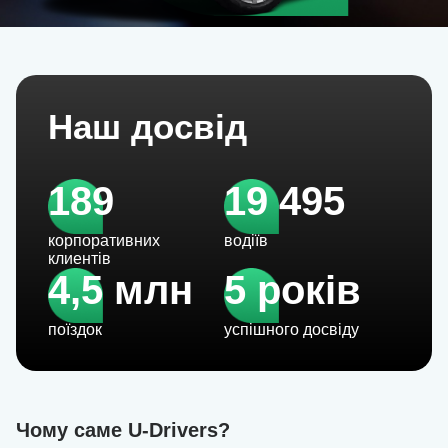
Наш досвід
189
19 495
корпоративних
водіїв
клиентів
4,5 млн
5 років
поїздок
успішного досвіду
Чому саме U-Drivers?