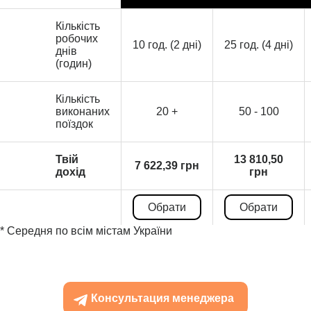
Кількість
робочих
10 год. (2 дні)
25 год. (4 дні)
днів
(годин)
Кількість
виконаних
20 +
50 - 100
поїздок
Твій
13 810,50
7 622,39 грн
дохід
грн
Обрати
Обрати
* Середня по всім містам України
Консультация менеджера