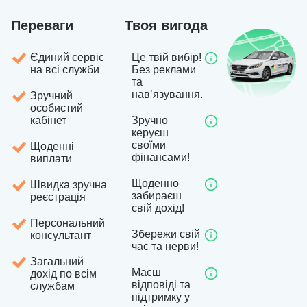
Переваги
Твоя вигода
Єдиний сервіс
Це твій вибір!
на всі служби
Без реклами
та
навʼязування.
Зручний
особистий
кабінет
Зручно
керуєш
своїми
Щоденні
фінансами!
виплати
Щоденно
Швидка зручна
забираєш
реєстрація
свій дохід!
Персональний
Збережи свій
консультант
час та нерви!
Загальний
Маєш
дохід по всім
відповіді та
службам
підтримку у