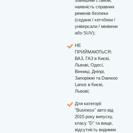
зовнішнім станом,
наявність справних
ременів безпеки
(седани / хетчбеки /
універсали / мінівени
або SUV);
НЕ
ПРИЙМАЮТЬСЯ:
ВАЗ, ГАЗ в Києві,
Львові, Одесі,
Вінниці, Дніпрі,
Запоріжжі та Daewoo
Lanos в Києві,
Львові;
Для категорії
"Business" авто від
2015 року випуску,
класу "D" та вище,
відсутність видимих