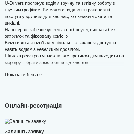
U-Drivers пропонує водіям зручну та вигідну роботу з
гнучким графіком. Ви можете надавати транспортні
послуги у зручний для вас час, включаючи свята та
вихідні.
Наш сервіс забезпечує численні бонуси, виплати без
затримок та фіксовану комісію.
Вимоги до автомобіля мінімальні, а вакансія доступна
навіть водіям з невеликим досвідом.
Швидка реєстрація, можна вже протягом дня виходити на
маршрут і брати замовлення від клієнтів.
Робота на особистому авто здійснюється через зручний
Показати більше
застосунок: тут легко знаходити пасажирів,
відслідковувати фінансову статистику, планувати
маршрути та залишати відгуки.
Служба підтримки завжди допоможе оперативно
вирішити будь-які питання та надасть поради для водіїв у
Онлайн-реєстрація
нестандартних ситуаціях.
Залишіть заявку.