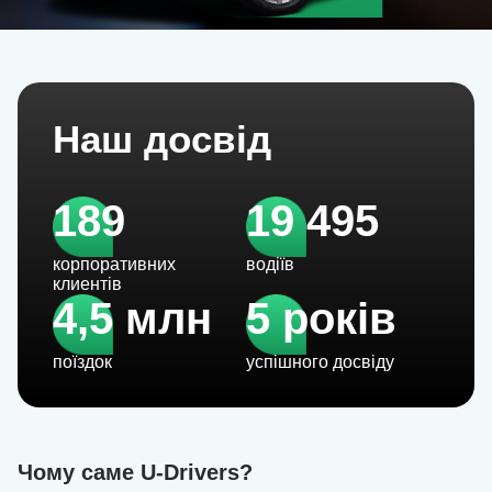
Наш досвід
189
19 495
корпоративних
водіїв
клиентів
4,5 млн
5 років
поїздок
успішного досвіду
Чому саме U-Drivers?