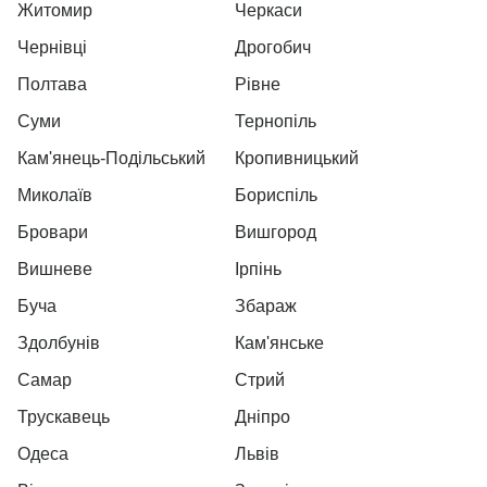
Житомир
Черкаси
Чернівці
Дрогобич
Полтава
Рівне
Суми
Тернопіль
Кам'янець-Подільський
Кропивницький
Миколаїв
Бориспіль
Бровари
Вишгород
Вишневе
Ірпінь
Буча
Збараж
Здолбунів
Кам'янське
Самар
Стрий
Трускавець
Дніпро
Одеса
Львів