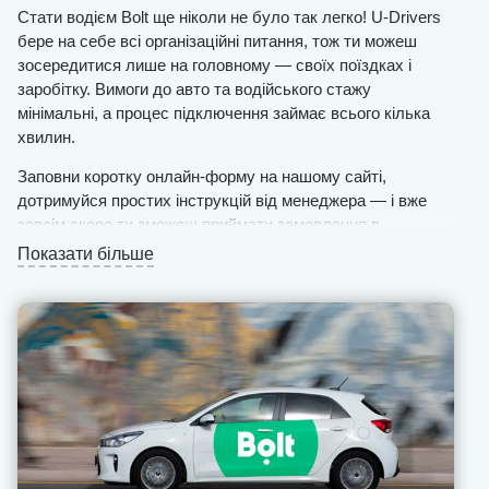
Стати водієм Bolt ще ніколи не було так легко! U-Drivers
бере на себе всі організаційні питання, тож ти можеш
зосередитися лише на головному — своїх поїздках і
заробітку. Вимоги до авто та водійського стажу
мінімальні, а процес підключення займає всього кілька
хвилин.
Заповни коротку онлайн-форму на нашому сайті,
дотримуйся простих інструкцій від менеджера — і вже
зовсім скоро ти зможеш приймати замовлення в
застосунку. Працюй тоді, коли зручно саме тобі, обирай
Показати більше
власний графік, насолоджуйся свободою та стабільним
доходом.
Замовлення надходять безперервно — достатньо лише
підтвердити поїздку. Чим вищий твій рейтинг, тим більше
замовлень і, відповідно, більший щомісячний заробіток.
Ми пропонуємо вигідні умови — фіксовану мінімальну
комісію, щоденні виплати без затримок, бонуси та чайові
без додаткових зборів. А якщо виникнуть запитання —