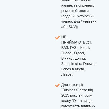
наявність справних
ременів безпеки
(седани / хетчбеки /
універсали / мінівени
або SUV);
НЕ
ПРИЙМАЮТЬСЯ:
ВАЗ, ГАЗ в Києві,
Львові, Одесі,
Вінниці, Дніпрі,
Запоріжжі та Daewoo
Lanos в Києві,
Львові;
Для категорії
"Business" авто від
2015 року випуску,
класу "D" та вище,
відсутність видимих