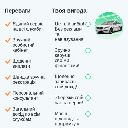
Переваги
Твоя вигода
Єдиний сервіс
Це твій вибір!
на всі служби
Без реклами
та
навʼязування.
Зручний
особистий
кабінет
Зручно
керуєш
своїми
Щоденні
фінансами!
виплати
Щоденно
Швидка зручна
забираєш
реєстрація
свій дохід!
Персональний
Збережи свій
консультант
час та нерви!
Загальний
Маєш
дохід по всім
відповіді та
службам
підтримку у