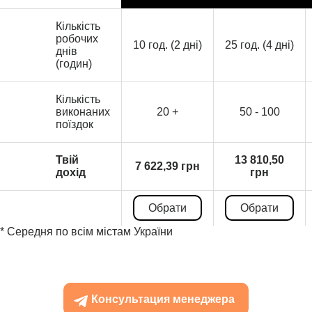
Кількість
робочих
10 год. (2 дні)
25 год. (4 дні)
днів
(годин)
Кількість
виконаних
20 +
50 - 100
поїздок
Твій
13 810,50
7 622,39 грн
дохід
грн
Обрати
Обрати
* Середня по всім містам України
Консультация менеджера