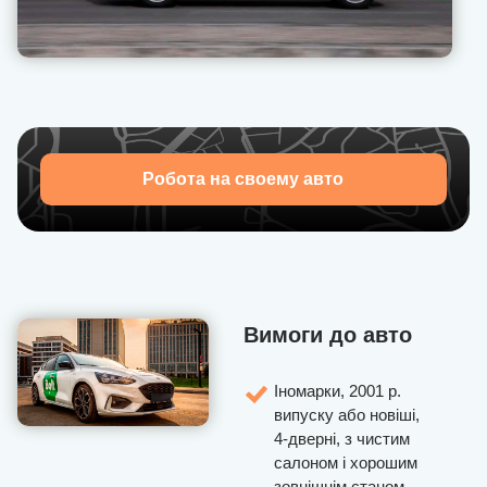
наша служба підтримки завжди поруч і допоможе
вирішити будь-яку ситуацію на маршруті.
Реєструйся вже сьогодні, розпочни співпрацю з U-Drivers
і відчуй, як просто перетворити кермо свого авто на
джерело стабільного доходу!
Робота на своему авто
Вимоги до авто
Іномарки, 2001 р.
випуску або новіші,
4-дверні, з чистим
салоном і хорошим
зовнішнім станом,